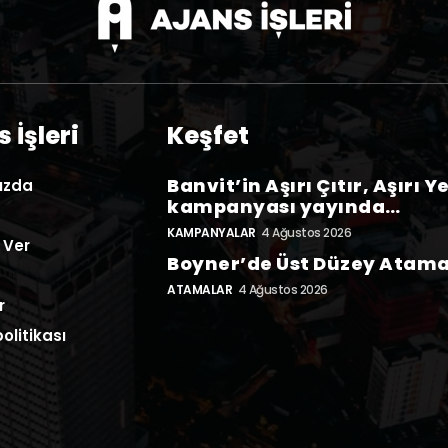
 İşleri
Keşfet
Banvit’in Aşırı Çıtır, Aşırı Y
ızda
kampanyası yayında…
KAMPANYALAR
4 Ağustos 2026
 Ver
Boyner’de Üst Düzey Atam
ATAMALAR
4 Ağustos 2026
r
politikası