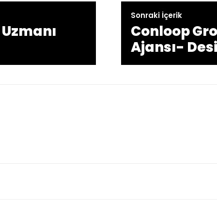
Sonraki İçerik
a Uzmanı
Conloop Gr
Ajansı- Des