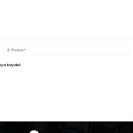
sim:*
E-
Po
ıya kaydet.