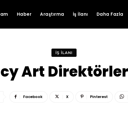
lam
Haber
Araştırma
İş İlanı
Daha Fazla
İŞ İLANI
cy Art Direktörler
Facebook
X
Pinterest