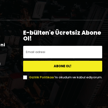
E-bülten'e Ücretsiz Abone
Ol!
eni
a
ABONE OL!
Gizlilik Politikası
'nı okudum ve kabul ediyorum.