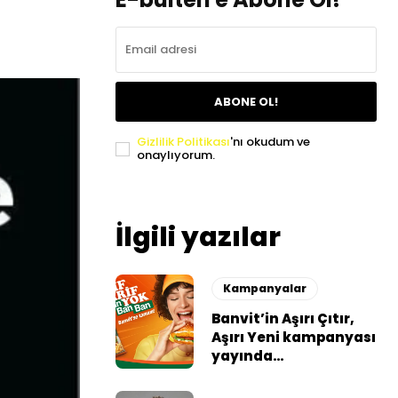
ABONE OL!
Gizlilik Politikası
'nı okudum ve
onaylıyorum.
İlgili yazılar
Kampanyalar
Banvit’in Aşırı Çıtır,
Aşırı Yeni kampanyası
yayında…