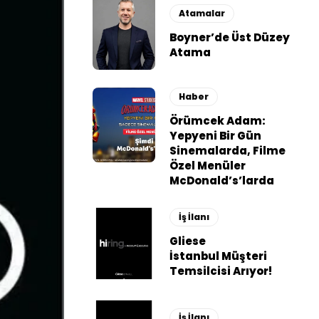
Atamalar
Boyner’de Üst Düzey
Atama
Haber
Örümcek Adam:
Yepyeni Bir Gün
Sinemalarda, Filme
Özel Menüler
McDonald’s’larda
İş İlanı
Gliese
İstanbul Müşteri
Temsilcisi Arıyor!
İş İlanı