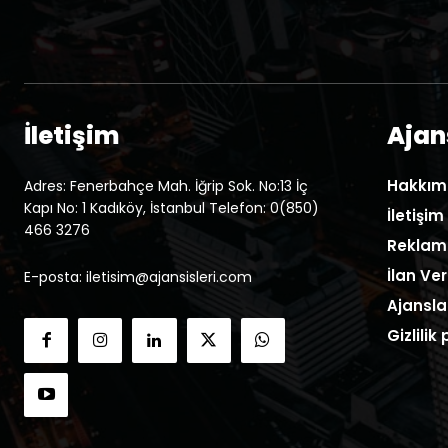
İletişim
Ajans
Hakkım
Adres: Fenerbahçe Mah. İğrip Sok. No:13 İç
Kapı No: 1 Kadıköy, İstanbul Telefon: 0(850)
İletişim
466 3276
Reklam
İlan Ver
E-posta: iletisim@ajansisleri.com
Ajansla
Gizlilik 