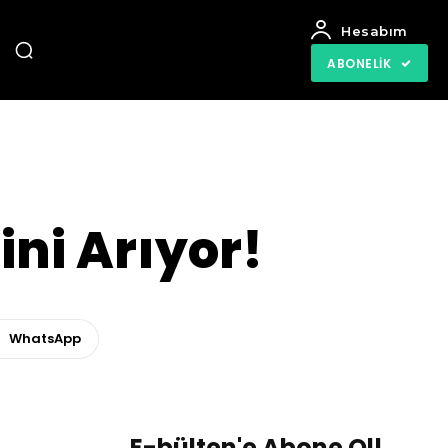
Hesabım
ABONELIK
ini Arıyor!
WhatsApp
E-bülten'e Abone Ol!