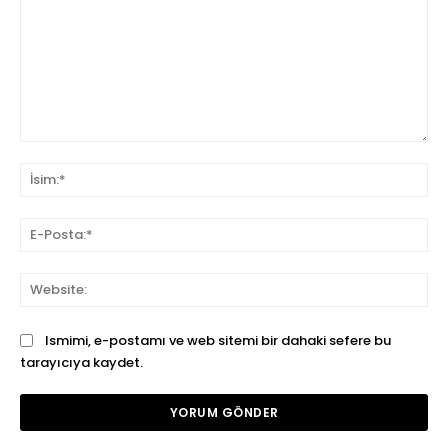
Yorum:
İsi
E-
Pos
We
Ismimi, e-postamı ve web sitemi bir dahaki sefere bu
tarayıcıya kaydet.