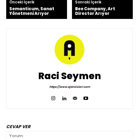
Önceki İçerik
Sonraki İçerik
Semanticum, Sanat
Bee Company, Art
Yönetmeni Arıyor
Director Arıyor
Raci Seymen
https://www.ajansisleri.com
CEVAP VER