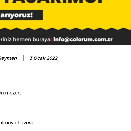
 Seymen
3 Ocak 2022
den mezun,
r olmaya hevesli