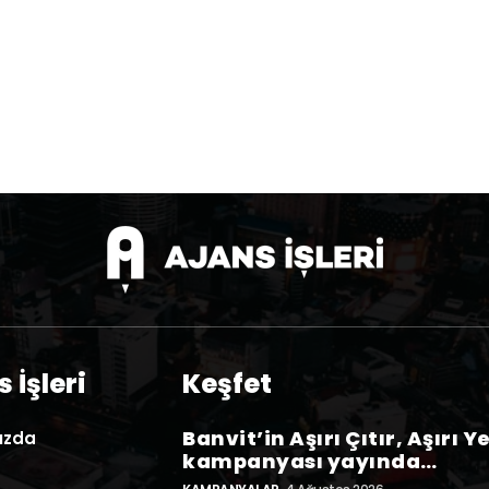
 İşleri
Keşfet
Banvit’in Aşırı Çıtır, Aşırı Y
ızda
kampanyası yayında…