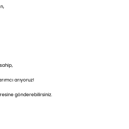
n,
sahip,
rımcı arıyoruz!
esine gönderebilirsiniz.