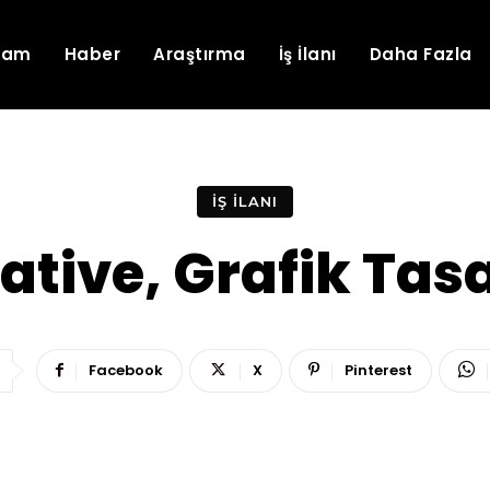
lam
Haber
Araştırma
İş İlanı
Daha Fazla
İŞ İLANI
tive, Grafik Tas
Facebook
X
Pinterest