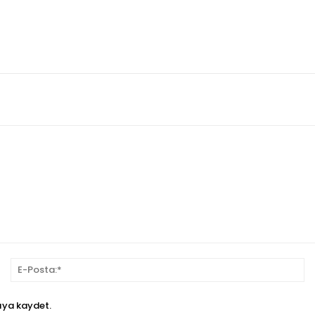
sim:*
E-
Po
ıya kaydet.