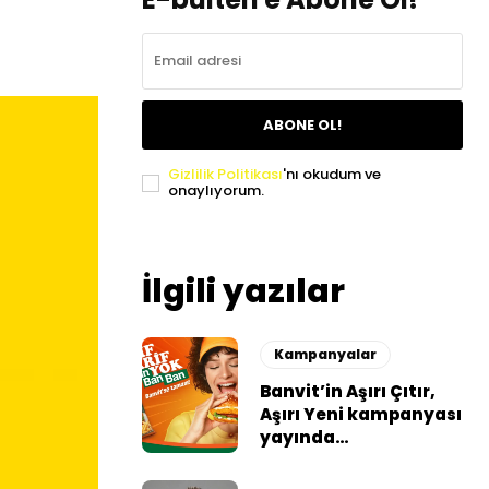
ABONE OL!
Gizlilik Politikası
'nı okudum ve
onaylıyorum.
İlgili yazılar
Kampanyalar
Banvit’in Aşırı Çıtır,
Aşırı Yeni kampanyası
yayında…