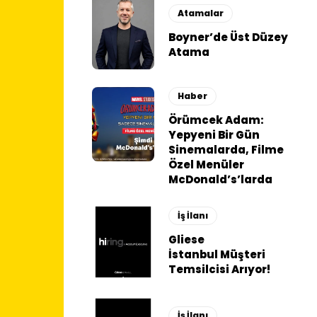
Atamalar
Boyner’de Üst Düzey
Atama
Haber
Örümcek Adam:
Yepyeni Bir Gün
Sinemalarda, Filme
Özel Menüler
McDonald’s’larda
İş İlanı
Gliese
İstanbul Müşteri
Temsilcisi Arıyor!
İş İlanı