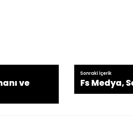
Sonraki İçerik
manı ve
Fs Medya, S