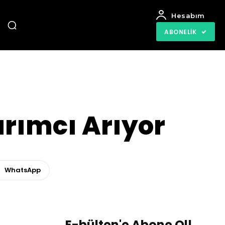
Hesabım
ABONELIK
arımcı Arıyor
WhatsApp
E-bülten'e Abone Ol!