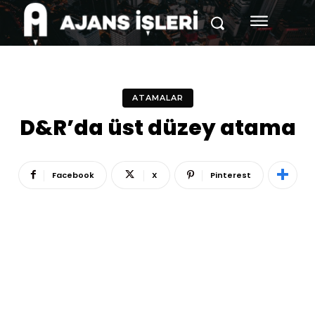
ATAMALAR
D&R’da üst düzey atama
Facebook
X
Pinterest
Reklam
Haber
Araştırma
İş İlanı