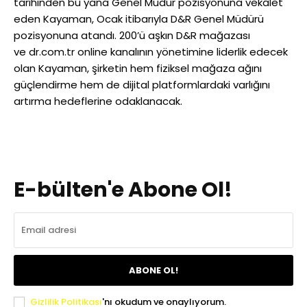
tarihinden bu yana Genel Müdür pozisyonuna vekâlet
eden Kayaman, Ocak itibarıyla D&R Genel Müdürü
pozisyonuna atandı. 200’ü aşkın D&R mağazası
ve
dr.com.tr
online kanalının yönetimine liderlik edecek
olan Kayaman, şirketin hem fiziksel mağaza ağını
güçlendirme hem de dijital platformlardaki varlığını
artırma hedeflerine odaklanacak.
E-bülten'e Abone Ol!
ABONE OL!
Gizlilik Politikası
'nı okudum ve onaylıyorum.