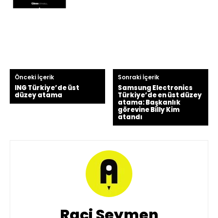
Önceki İçerik
Sonraki İçerik
ING Türkiye’de üst
Samsung Electronics
düzey atama
Türkiye’de en üst düzey
atama: Başkanlık
görevine Billy Kim
atandı
Raci Seymen