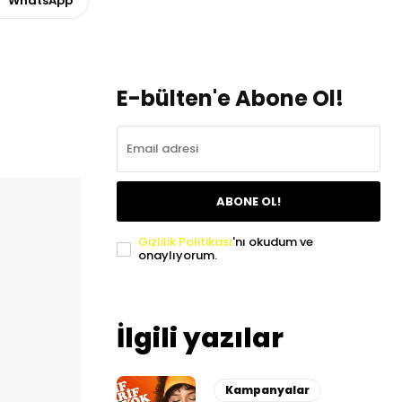
WhatsApp
E-bülten'e Abone Ol!
ABONE OL!
Gizlilik Politikası
'nı okudum ve
onaylıyorum.
İlgili yazılar
Kampanyalar