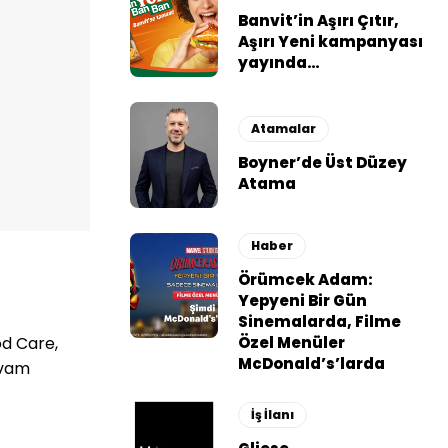
Banvit’in Aşırı Çıtır,
Aşırı Yeni kampanyası
yayında…
Atamalar
Boyner’de Üst Düzey
Atama
Haber
Örümcek Adam:
Yepyeni Bir Gün
Sinemalarda, Filme
Özel Menüler
d Care,
McDonald’s’larda
evam
İş İlanı