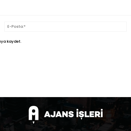
sim:*
E-
Po
ıya kaydet.