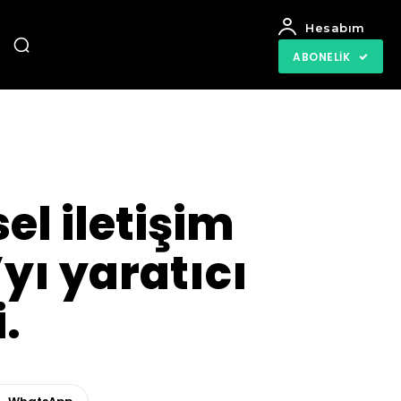
Hesabım
ABONELIK
el iletişim
yı yaratıcı
.