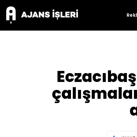
Rek
Eczacıbaşı
çalışmalar