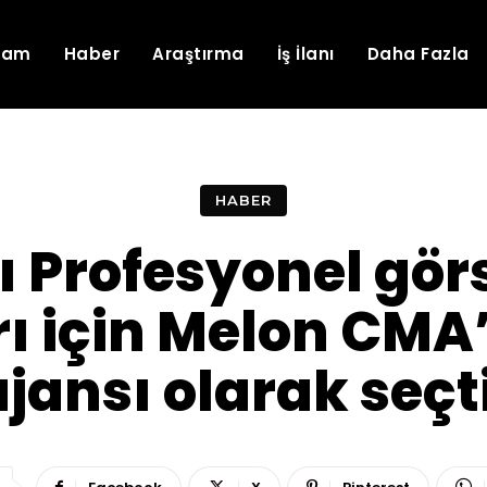
lam
Haber
Araştırma
İş İlanı
Daha Fazla
HABER
 Profesyonel görs
ı için Melon CMA’
ajansı olarak seçti