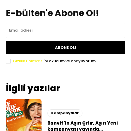
E-bülten'e Abone Ol!
ABONE OL!
Gizlilik Politikası
'nı okudum ve onaylıyorum.
İlgili yazılar
Kampanyalar
Banvit’in Aşırı Çıtır, Aşırı Yeni
kampanyası yayında…