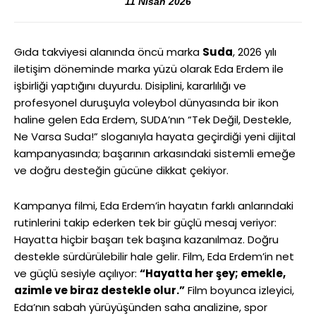
11 Nisan 2026
Gıda takviyesi alanında öncü marka
Suda
, 2026 yılı
iletişim döneminde marka yüzü olarak Eda Erdem ile
işbirliği yaptığını duyurdu. Disiplini, kararlılığı ve
profesyonel duruşuyla voleybol dünyasında bir ikon
haline gelen Eda Erdem, SUDA’nın “Tek Değil, Destekle,
Ne Varsa Suda!” sloganıyla hayata geçirdiği yeni dijital
kampanyasında; başarının arkasındaki sistemli emeğe
ve doğru desteğin gücüne dikkat çekiyor.
Kampanya filmi, Eda Erdem’in hayatın farklı anlarındaki
rutinlerini takip ederken tek bir güçlü mesaj veriyor:
Hayatta hiçbir başarı tek başına kazanılmaz. Doğru
destekle sürdürülebilir hale gelir. Film, Eda Erdem’in net
ve güçlü sesiyle açılıyor:
“Hayatta her şey; emekle,
azimle ve
biraz destekle olur.”
Film boyunca izleyici,
Eda’nın sabah yürüyüşünden saha analizine, spor