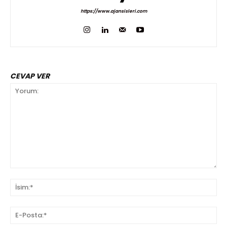
https://www.ajansisleri.com
CEVAP VER
Yorum:
İsi
E-
Pos