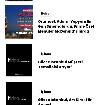
Haber
Örümcek Adam: Yepyeni Bir
Gün Sinemalarda, Filme Özel
Menüler McDonald’s’larda
İş İlanı
Gliese İstanbul Müşteri
Temsilcisi Arıyor!
İş İlanı
Gliese İstanbul, Art Direktör
Arıyor!