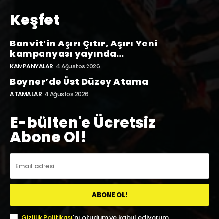
Keşfet
Banvit’in Aşırı Çıtır, Aşırı Yeni
kampanyası yayında…
KAMPANYALAR
4 Ağustos 2026
Boyner’de Üst Düzey Atama
ATAMALAR
4 Ağustos 2026
E-bülten'e Ücretsiz
Abone Ol!
ABONE OL!
Gizlilik Politikası
'nı okudum ve kabul ediyorum.