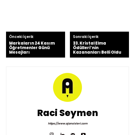
Önceki İçerik
Sonraki İçerik
Markaların 24 Kasım
33. Kristal Elma
Öğretmenler Günü
Ödülleri’nin
Mesajları
Kazananları Belli Oldu
Raci Seymen
https://www.ajansisleri.com