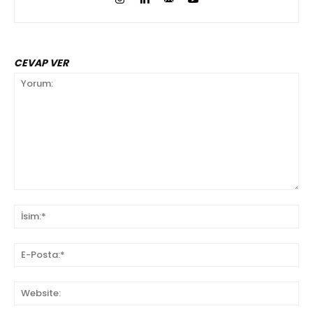
CEVAP VER
Yorum:
İsi
E-
Pos
We