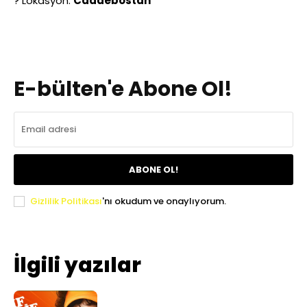
? Lokasyon:
Caddebostan
E-bülten'e Abone Ol!
ABONE OL!
Gizlilik Politikası
'nı okudum ve onaylıyorum.
İlgili yazılar