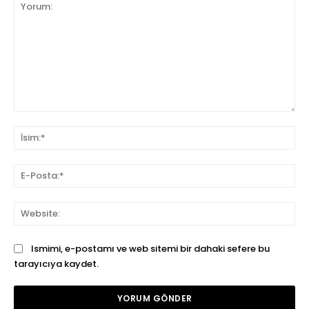
Yorum:
İsi
E-
Pos
We
Ismimi, e-postamı ve web sitemi bir dahaki sefere bu
tarayıcıya kaydet.