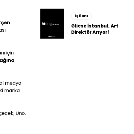
İş İlanı
kçen
Gliese İstanbul, Art
ası
Direktör Arıyor!
ı için
odağına
syal medya
aki marka
İçecek, Uno,