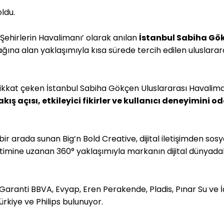
ldu.
 – Şehirlerin Havalimanı’ olarak anılan
İstanbul Sabiha Gö
ağına alan yaklaşımıyla kısa sürede tercih edilen uluslarar
dikkat çeken İstanbul Sabiha Gökçen Uluslararası Havaliman
akış açısı, etkileyici fikirler ve kullanıcı deneyimini 
 bir arada sunan Big’n Bold Creative, dijital iletişimden so
etimine uzanan 360° yaklaşımıyla markanın dijital dünyad
, Garanti BBVA, Evyap, Eren Perakende, Pladis, Pınar Su ve 
ürkiye ve Philips bulunuyor.