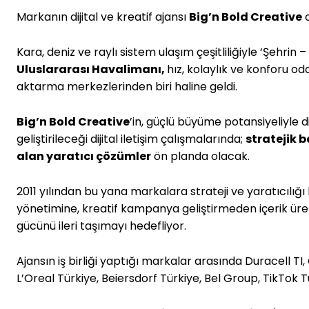
Markanın dijital ve kreatif ajansı
Big’n Bold Creative
o
Kara, deniz ve raylı sistem ulaşım çeşitliliğiyle ‘Şehrin
Uluslararası Havalimanı,
hız, kolaylık ve konforu od
aktarma merkezlerinden biri haline geldi.
Big’n Bold Creative
’in, güçlü büyüme potansiyeliyle 
geliştirileceği dijital iletişim çalışmalarında;
stratejik b
alan yaratıcı çözümler
ön planda olacak.
2011 yılından bu yana markalara strateji ve yaratıcılığı
yönetimine, kreatif kampanya geliştirmeden içerik ür
gücünü ileri taşımayı hedefliyor.
Ajansın iş birliği yaptığı markalar arasında Duracell TI
L’Oreal Türkiye, Beiersdorf Türkiye, Bel Group, TikTok T