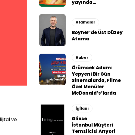
yayında…
Atamalar
Boyner’de Üst Düzey
Atama
Haber
Örümcek Adam:
Yepyeni Bir Gün
Sinemalarda, Filme
Özel Menüler
McDonald’s’larda
İş İlanı
Gliese
dijital ve
İstanbul Müşteri
Temsilcisi Arıyor!