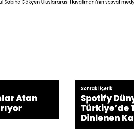
ul Sabiha Gökçen Uluslararası Havalimanı’nın sosyal med
Sonraki İçerik
mlar Atan
Spotify Dün
rıyor
Türkiye’de 
Dinlenen Ka