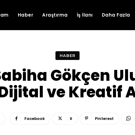
lam
Haber
Araştırma
İş İlanı
Daha Fazla
HABER
Sabiha Gökçen Ul
jital ve Kreatif 
Facebook
X
Pinterest