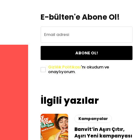
E-bülten'e Abone Ol!
ABONE OL!
Gizlilik Politikası
'nı okudum ve
onaylıyorum.
İlgili yazılar
Kampanyalar
Banvit’in Aşırı Çıtır,
Aşırı Yeni kampanyası