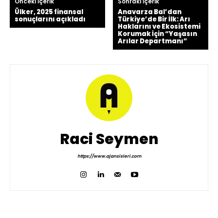
Önceki İçerik
Sonraki İçerik
Ülker, 2025 finansal
Anavarza Bal’dan
sonuçlarını açıkladı
Türkiye’de Bir İlk: Arı
Haklarını ve Ekosistemi
Korumak İçin “Yaşasın
Arılar Departmanı”
Raci Seymen
https://www.ajansisleri.com