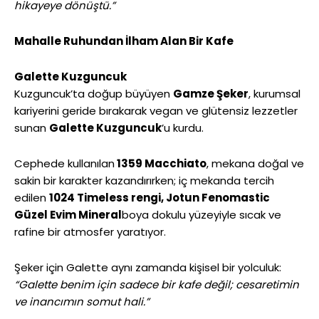
hikayeye dönüştü.”
Mahalle Ruhundan İlham Alan Bir Kafe
Galette Kuzguncuk
Kuzguncuk’ta doğup büyüyen
Gamze Şeker
, kurumsal
kariyerini geride bırakarak vegan ve glütensiz lezzetler
sunan
Galette Kuzguncuk
’u kurdu.
Cephede kullanılan
1359 Macchiato
, mekana doğal ve
sakin bir karakter kazandırırken; iç mekanda tercih
edilen
1024 Timeless rengi, Jotun Fenomastic
Güzel Evim Mineral
boya dokulu yüzeyiyle sıcak ve
rafine bir atmosfer yaratıyor.
Şeker için Galette aynı zamanda kişisel bir yolculuk:
“Galette benim için sadece bir kafe değil; cesaretimin
ve inancımın somut hali.”