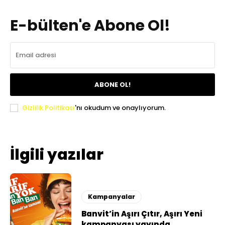
E-bülten'e Abone Ol!
ABONE OL!
Gizlilik Politikası
'nı okudum ve onaylıyorum.
İlgili yazılar
Kampanyalar
Banvit’in Aşırı Çıtır, Aşırı Yeni
kampanyası yayında…