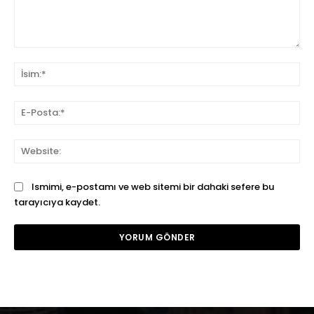
Yorum:
İsi
E-
Pos
We
Ismimi, e-postamı ve web sitemi bir dahaki sefere bu
tarayıcıya kaydet.