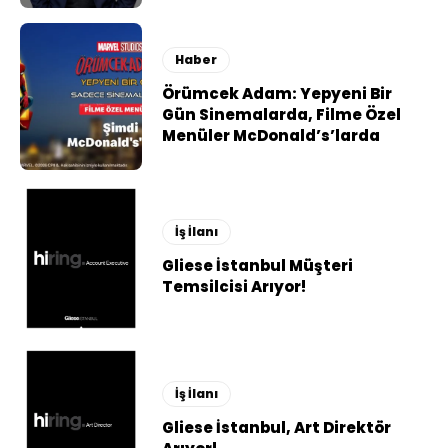
Haber
Örümcek Adam: Yepyeni Bir
Gün Sinemalarda, Filme Özel
Menüler McDonald’s’larda
İş İlanı
Gliese İstanbul Müşteri
Temsilcisi Arıyor!
İş İlanı
Gliese İstanbul, Art Direktör