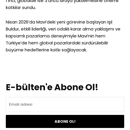
1’inci, globalde ise 3’üncü sıraya yükselmesine önemli
katkılar sundu.
Nisan 2026’da Mavi’deki yeni görevine başlayan Işıl
Buldur, etkili liderliği, veri odaklı karar alma yaklaşımı ve
kapsamlı pazarlama deneyimiyle Mavi’nin hem
Türkiye’de hem global pazarlardaki sürdürülebilir
büyüme hedeflerine katkı sağlayacak.
E-bülten'e Abone Ol!
ABONE OL!