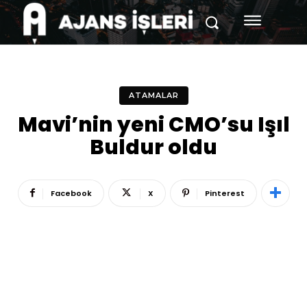
ATAMALAR
Mavi’nin yeni CMO’su Işıl
Buldur oldu
Facebook
X
Pinterest
Reklam
Haber
Araştırma
İş İlanı