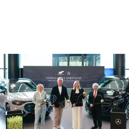
Reklam
Haber
Araştırma
İş İlanı
Daha Fazla