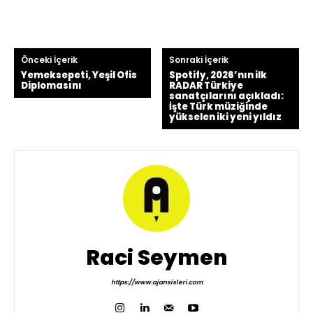
Önceki İçerik
Sonraki İçerik
Yemeksepeti, Yeşil Ofis
Spotify, 2026’nın ilk
Diplomasını
RADAR Türkiye
sanatçılarını açıkladı:
İşte Türk müziğinde
yükselen iki yeni yıldız
Raci Seymen
https://www.ajansisleri.com