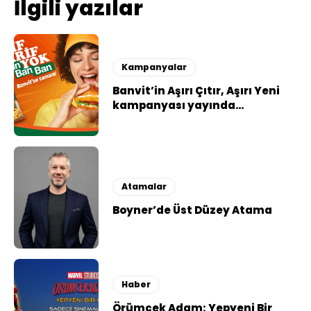
İlgili yazılar
Kampanyalar
Banvit’in Aşırı Çıtır, Aşırı Yeni
kampanyası yayında…
Atamalar
Boyner’de Üst Düzey Atama
Haber
Örümcek Adam: Yepyeni Bir