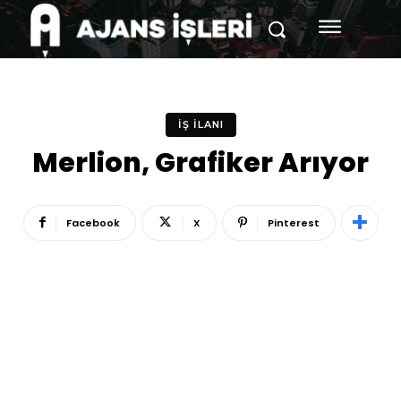
İŞ İLANI
Merlion, Grafiker Arıyor
Facebook
X
Pinterest
Reklam
Haber
Araştırma
İş İlanı