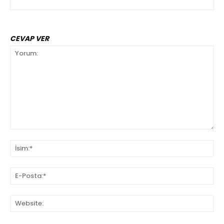
CEVAP VER
Yorum:
İsi
E-
Pos
We