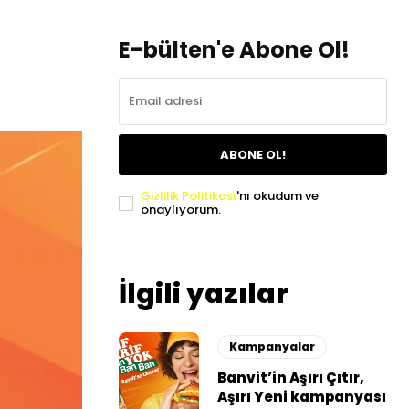
E-bülten'e Abone Ol!
ABONE OL!
Gizlilik Politikası
'nı okudum ve
onaylıyorum.
İlgili yazılar
Kampanyalar
Banvit’in Aşırı Çıtır,
Aşırı Yeni kampanyası