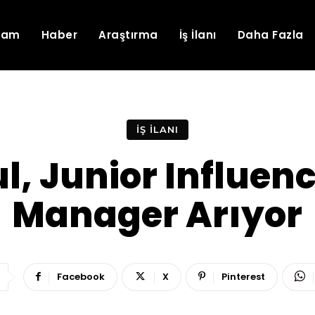
lam
Haber
Araştırma
İş İlanı
Daha Fazla
İŞ İLANI
l, Junior Influen
Manager Arıyor
Facebook
X
Pinterest