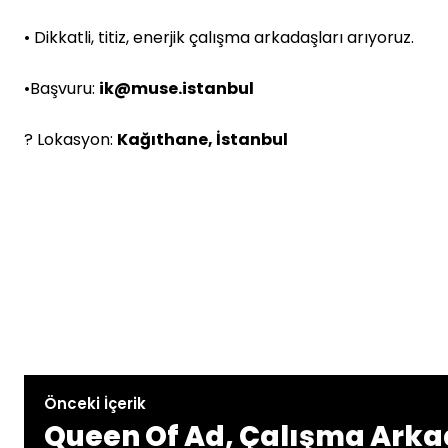
• Dikkatli, titiz, enerjik çalışma arkadaşları arıyoruz.
•Başvuru:
ik@muse.istanbul
? Lokasyon:
Kağıthane, İstanbul
Önceki İçerik
Queen Of Ad, Çalışma Arka