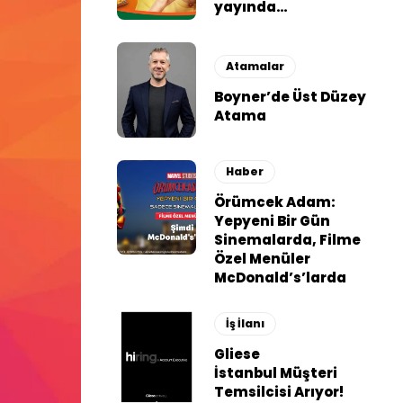
yayında…
Atamalar
Boyner’de Üst Düzey
Atama
Haber
Örümcek Adam:
Yepyeni Bir Gün
Sinemalarda, Filme
Özel Menüler
McDonald’s’larda
İş İlanı
Gliese
İstanbul Müşteri
Temsilcisi Arıyor!