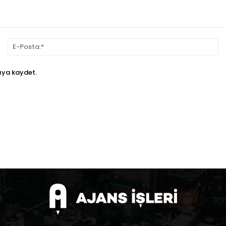
sim:*
E-
Po
ıya kaydet.