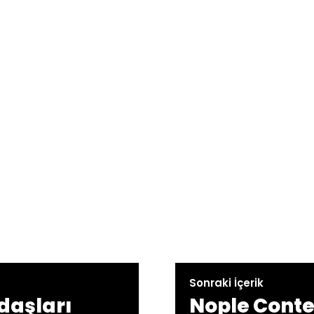
Sonraki İçerik
daşları
Nople Conte