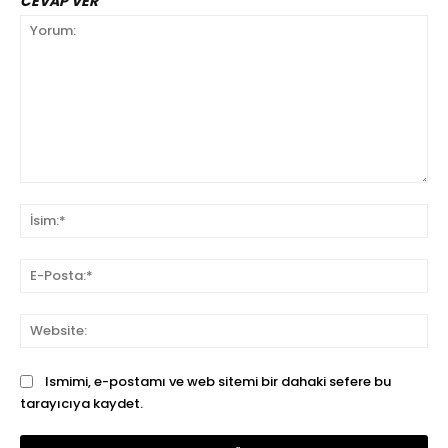
CEVAP VER
Yorum:
İsi
E-
Pos
We
Ismimi, e-postamı ve web sitemi bir dahaki sefere bu
tarayıcıya kaydet.