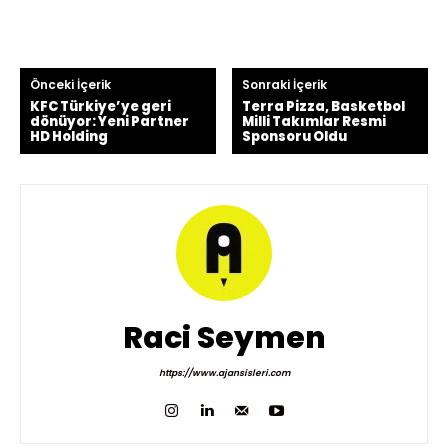
Önceki İçerik
Sonraki İçerik
KFC Türkiye’ye geri
Terra Pizza, Basketbol
dönüyor: Yeni Partner
Milli Takımlar Resmi
HD Holding
Sponsoru Oldu
Raci Seymen
https://www.ajansisleri.com