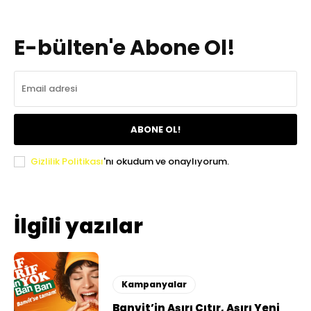
E-bülten'e Abone Ol!
ABONE OL!
Gizlilik Politikası
'nı okudum ve onaylıyorum.
İlgili yazılar
Kampanyalar
Banvit’in Aşırı Çıtır, Aşırı Yeni