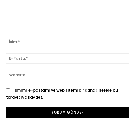
Yorum:
İsi
E-
Pos
We
Ismimi, e-postamı ve web sitemi bir dahaki sefere bu
tarayıcıya kaydet.