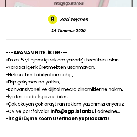
Raci Seymen
14 Temmuz 2020
•••ARANAN NİTELİKLER•••
•En az 5 yıl ajans içi reklam yazarlığı tecrübesi olan,
•Yaratıcı içerik üretmekten usanmayan,
•Hızlı üretim kabiliyetine sahip,
•Ekip çalışmasına yatkın,
•Konvansiyonel ve dijital mecra dinamiklerine hakim,
•İyi derecede İngilizce bilen,
•Çok okuyan çok araştıran reklam yazarımızı arıyoruz.
•CV ve portfolyolar
info@sgp.istanbul
adresine…
•İlk görüşme Zoom üzerinden yapılacaktır.