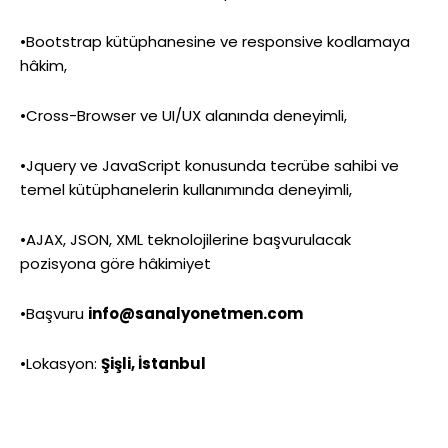
•Bootstrap kütüphanesine ve responsive kodlamaya
hâkim,
•Cross-Browser ve UI/UX alanında deneyimli,
•Jquery ve JavaScript konusunda tecrübe sahibi ve
temel kütüphanelerin kullanımında deneyimli,
•AJAX, JSON, XML teknolojilerine başvurulacak
pozisyona göre hâkimiyet
•Başvuru
info@sanalyonetmen.com
•Lokasyon:
Şişli, İstanbul