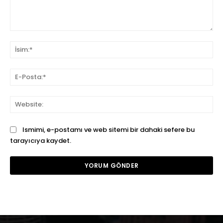
Yorum:
İsi
E-
Pos
We
Ismimi, e-postamı ve web sitemi bir dahaki sefere bu
tarayıcıya kaydet.