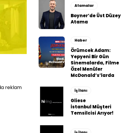
Atamalar
Boyner’de Üst Düzey
Atama
Haber
Örümcek Adam:
Yepyeni Bir Gün
Sinemalarda, Filme
Özel Menüler
McDonald’s’larda
 da reklam
İş İlanı
Gliese
İstanbul Müşteri
Temsilcisi Arıyor!
İş İlanı