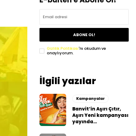
ABONE OL!
Gizlilik Politikası
'nı okudum ve
onaylıyorum.
İlgili yazılar
Kampanyalar
Banvit’in Aşırı Çıtır,
Aşırı Yeni kampanyası
yayında…