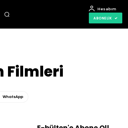
Hesabım
ABONELIK
 Filmleri
WhatsApp
E-bülten'e Abone Ol!