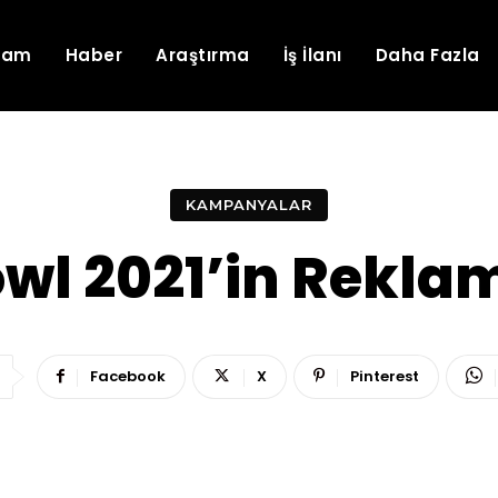
lam
Haber
Araştırma
İş İlanı
Daha Fazla
KAMPANYALAR
wl 2021’in Reklam
Facebook
X
Pinterest