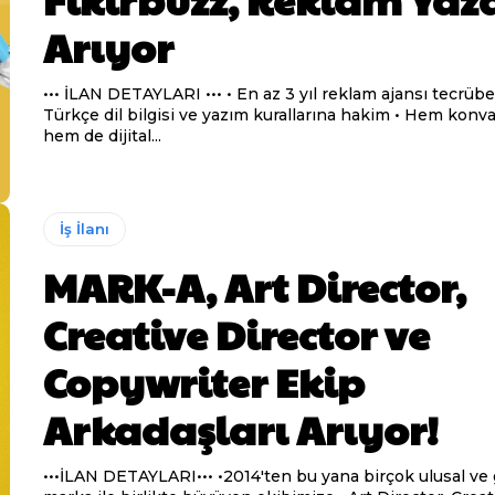
Arıyor
••• İLAN DETAYLARI ••• • En az 3 yıl reklam ajansı tecrübesi olan •
Türkçe dil bilgisi ve yazım kurallarına hakim • Hem konvansiyonel
hem de dijital...
İş İlanı
MARK-A, Art Director,
Creative Director ve
Copywriter Ekip
Arkadaşları Arıyor!
•••İLAN DETAYLARI••• •2014'ten bu yana birçok ulusal ve global