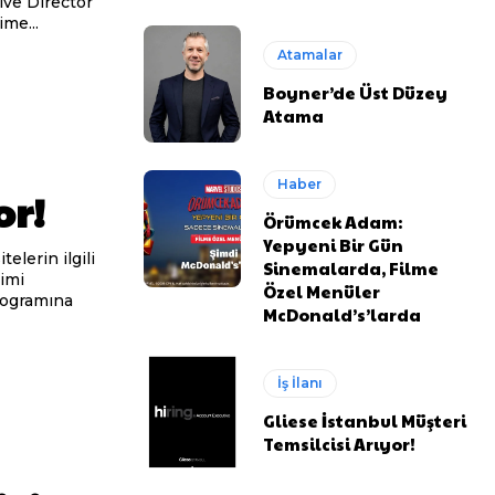
ve full time...
Atamalar
Boyner’de Üst Düzey
Atama
Haber
or!
Örümcek Adam:
Yepyeni Bir Gün
Sinemalarda, Filme
Özel Menüler
McDonald’s’larda
İş İlanı
Gliese İstanbul Müşteri
Temsilcisi Arıyor!