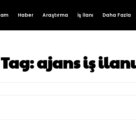
lam
Haber
Araştırma
İş İlanı
Daha Fazla
Tag:
ajans iş ilanı