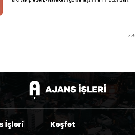
sıkı takip eden, •Hareketli görselleştirmenin ucundan...
6 Sa
 İşleri
Keşfet