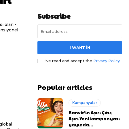
Subscribe
I WANT IN
I've read and accept the
Privacy Policy
.
Popular articles
Kampanyalar
Banvit’in Aşırı Çıtır,
Aşırı Yeni kampanyası
yayında…