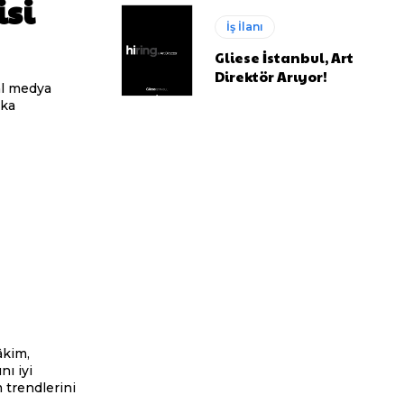
isi
İş İlanı
Gliese İstanbul, Art
Direktör Arıyor!
nı iyi