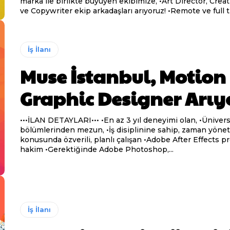
marka ile birlikte büyüyen ekibimize, •Art Director, Creative Director
ve Copywriter ekip arkadaşları arıyoruz! •Remote 
İş İlanı
Muse İstanbul, Motion
Graphic Designer Arıy
•••İLAN DETAYLARI••• •En az 3 yıl deneyimi olan, •Üniversitelerin ilgili
bölümlerinden mezun, •İş disiplinine sahip, zaman yönetimi
konusunda özverili, planlı çalışan •Adobe After Effects programına
hakim •Gerektiğinde Adobe Photoshop,...
İş İlanı