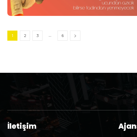
...
1
2
3
6
İletişim
Ajans