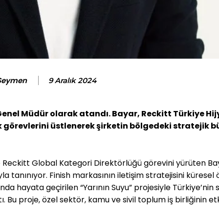
 Seymen
9 Aralık 2024
Genel Müdür olarak atandı. Bayar, Reckitt Türkiye Hij
k görevlerini üstlenerek şirketin bölgedeki stratejik
eckitt Global Kategori Direktörlüğü görevini yürüten Ba
a tanınıyor. Finish markasının iletişim stratejisini küresel
ında hayata geçirilen “Yarının Suyu” projesiyle Türkiye’nin 
Bu proje, özel sektör, kamu ve sivil toplum iş birliğinin etki