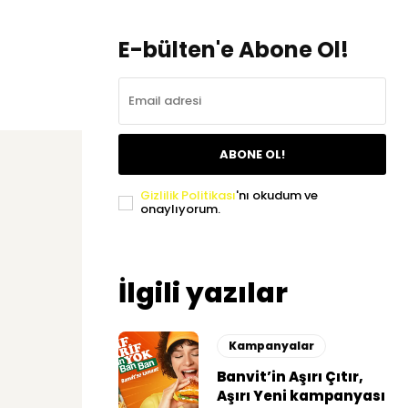
E-bülten'e Abone Ol!
ABONE OL!
Gizlilik Politikası
'nı okudum ve
onaylıyorum.
İlgili yazılar
Kampanyalar
Banvit’in Aşırı Çıtır,
Aşırı Yeni kampanyası