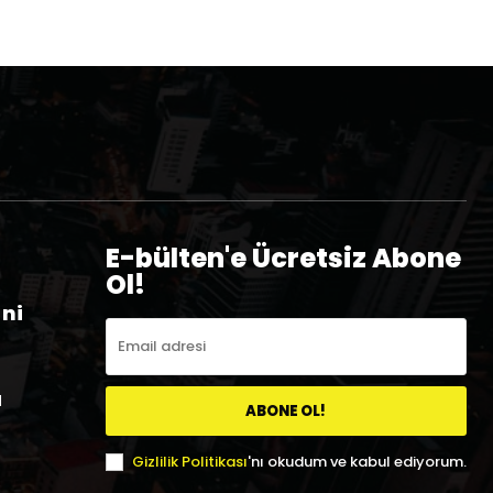
E-bülten'e Ücretsiz Abone
Ol!
eni
a
ABONE OL!
Gizlilik Politikası
'nı okudum ve kabul ediyorum.