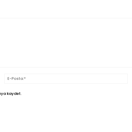
sim:*
E-
Po
ıya kaydet.