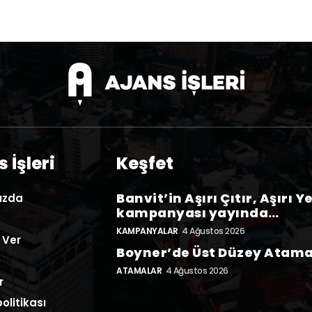
 İşleri
Keşfet
Banvit’in Aşırı Çıtır, Aşırı Y
ızda
kampanyası yayında…
KAMPANYALAR
4 Ağustos 2026
 Ver
Boyner’de Üst Düzey Atam
ATAMALAR
4 Ağustos 2026
r
politikası