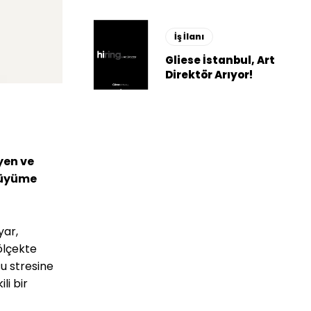
İş İlanı
Gliese İstanbul, Art
Direktör Arıyor!
yen ve
 büyüme
yar,
 ölçekte
su stresine
li bir