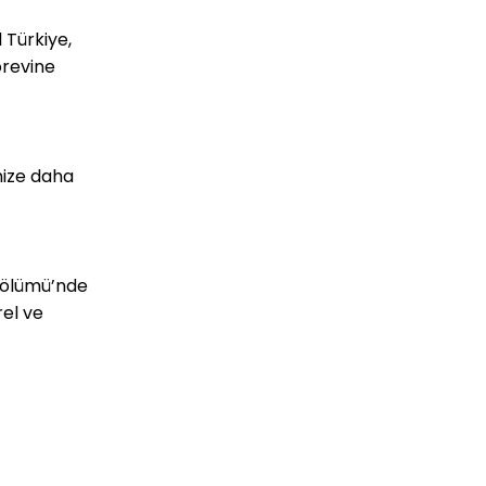
 Türkiye,
örevine
mize daha
 Bölümü’nde
rel ve