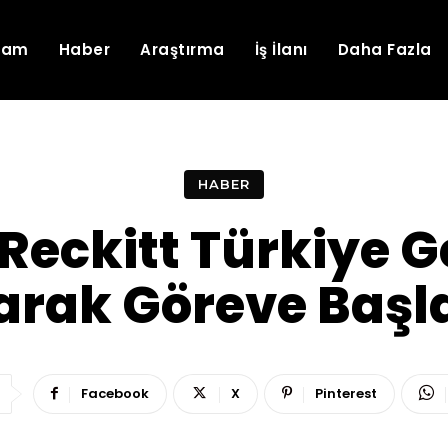
lam
Haber
Araştırma
İş İlanı
Daha Fazla
HABER
 Reckitt Türkiye 
arak Göreve Başl
Facebook
X
Pinterest