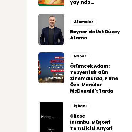
yayında…
Atamalar
Boyner’de Üst Düzey
Atama
Haber
Örümcek Adam:
Yepyeni Bir Gün
Sinemalarda, Filme
Özel Menüler
McDonald’s’larda
İş İlanı
Gliese
İstanbul Müşteri
Temsilcisi Arıyor!