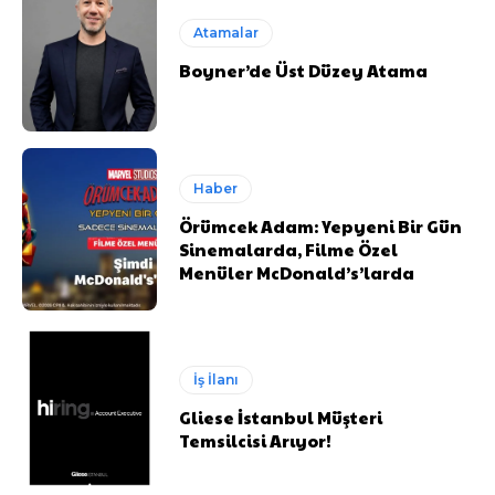
Atamalar
Boyner’de Üst Düzey Atama
Haber
Örümcek Adam: Yepyeni Bir Gün
Sinemalarda, Filme Özel
Menüler McDonald’s’larda
İş İlanı
Gliese İstanbul Müşteri
Temsilcisi Arıyor!