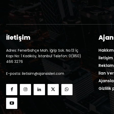
İletişim
Ajans
Hakkım
Adres: Fenerbahçe Mah. İğrip Sok. No:13 İç
Kapı No: 1 Kadıköy, İstanbul Telefon: 0(850)
İletişim
466 3276
Reklam
İlan Ver
E-posta: iletisim@ajansisleri.com
Ajansla
Gizlilik 