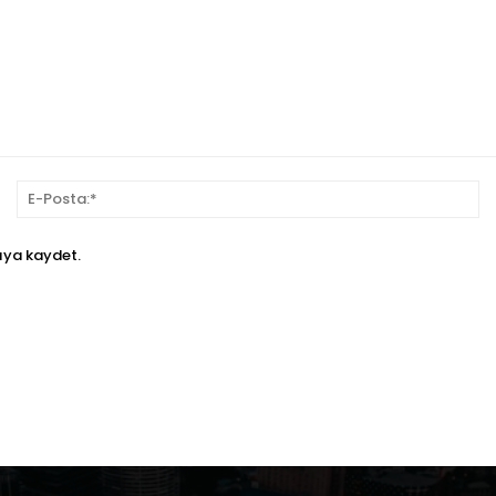
sim:*
E-
Po
ıya kaydet.