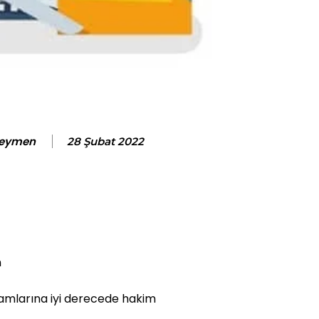
Seymen
28 Şubat 2022
n
amlarına iyi derecede hakim