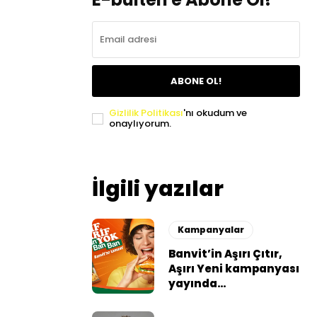
ABONE OL!
Gizlilik Politikası
'nı okudum ve
onaylıyorum.
İlgili yazılar
Kampanyalar
Banvit’in Aşırı Çıtır,
Aşırı Yeni kampanyası
yayında…