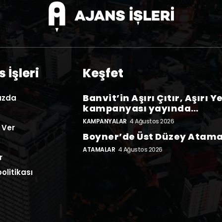
 İşleri
Keşfet
Banvit’in Aşırı Çıtır, Aşırı Y
ızda
kampanyası yayında…
KAMPANYALAR
4 Ağustos 2026
 Ver
Boyner’de Üst Düzey Atam
ATAMALAR
4 Ağustos 2026
r
politikası