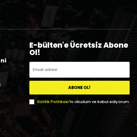
E-bülten'e Ücretsiz Abone
Ol!
eni
a
ABONE OL!
Gizlilik Politikası
'nı okudum ve kabul ediyorum.