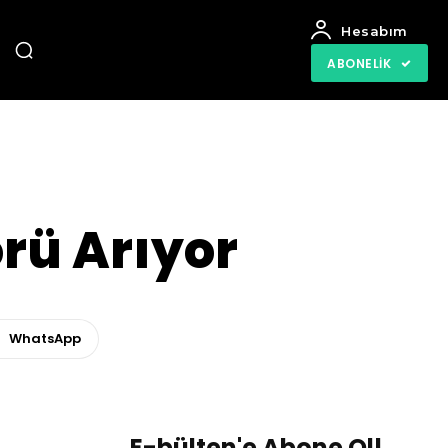
Hesabım
ABONELIK
rü Arıyor
WhatsApp
E-bülten'e Abone Ol!