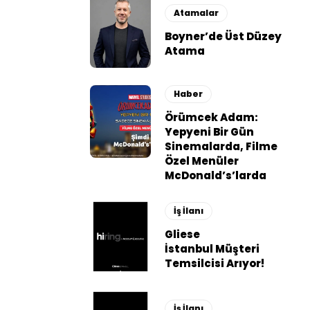
Atamalar
Boyner’de Üst Düzey
Atama
Haber
Örümcek Adam:
Yepyeni Bir Gün
Sinemalarda, Filme
Özel Menüler
McDonald’s’larda
İş İlanı
Gliese
İstanbul Müşteri
Temsilcisi Arıyor!
İş İlanı