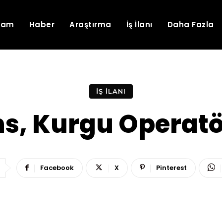
lam
Haber
Araştırma
İş İlanı
Daha Fazla
İŞ İLANI
ns, Kurgu Operatö
Facebook
X
Pinterest