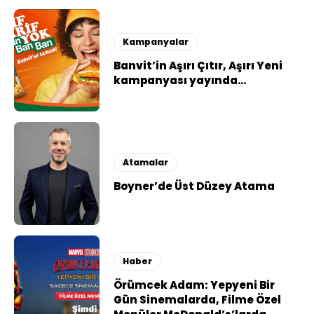
Kampanyalar
Banvit’in Aşırı Çıtır, Aşırı Yeni
kampanyası yayında…
Atamalar
Boyner’de Üst Düzey Atama
Haber
Örümcek Adam: Yepyeni Bir
Gün Sinemalarda, Filme Özel