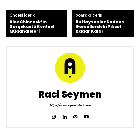
Önceki İçerik
Sonraki İçerik
Alex Chinneck’in
Bu Hayvanlar Sadece
Gerçeküstü Kentsel
Görsellerdeki Piksel
Müdahaleleri
Kadar Kaldı
Raci Seymen
https://www.ajansisleri.com