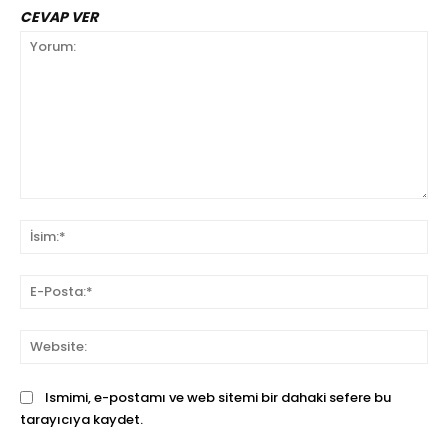
CEVAP VER
Yorum:
İsi
E-
Pos
We
Ismimi, e-postamı ve web sitemi bir dahaki sefere bu
tarayıcıya kaydet.