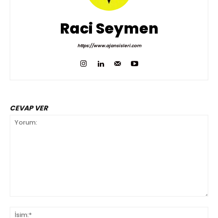
Raci Seymen
https://www.ajansisleri.com
CEVAP VER
Yorum:
İsi