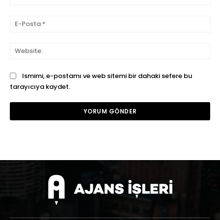
E-
Pos
We
Ismimi, e-postamı ve web sitemi bir dahaki sefere bu
tarayıcıya kaydet.