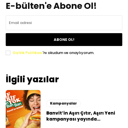
E-bülten'e Abone Ol!
ABONE OL!
Gizlilik Politikası
'nı okudum ve onaylıyorum.
İlgili yazılar
Kampanyalar
Banvit’in Aşırı Çıtır, Aşırı Yeni
kampanyası yayında…