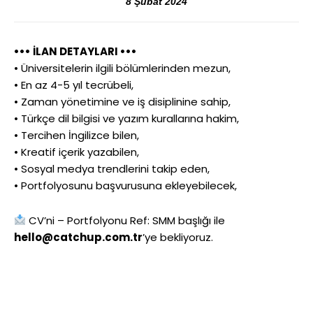
8 Şubat 2024
••• İLAN DETAYLARI •••
• Üniversitelerin ilgili bölümlerinden mezun,
• En az 4-5 yıl tecrübeli,
• Zaman yönetimine ve iş disiplinine sahip,
• Türkçe dil bilgisi ve yazım kurallarına hakim,
• Tercihen İngilizce bilen,
• Kreatif içerik yazabilen,
• Sosyal medya trendlerini takip eden,
• Portfolyosunu başvurusuna ekleyebilecek,
CV’ni – Portfolyonu Ref: SMM başlığı ile
hello@catchup.com.tr
’ye bekliyoruz.