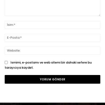
Yorum:
İsi
E-
Pos
We
Ismimi, e-postamı ve web sitemi bir dahaki sefere bu
tarayıcıya kaydet.