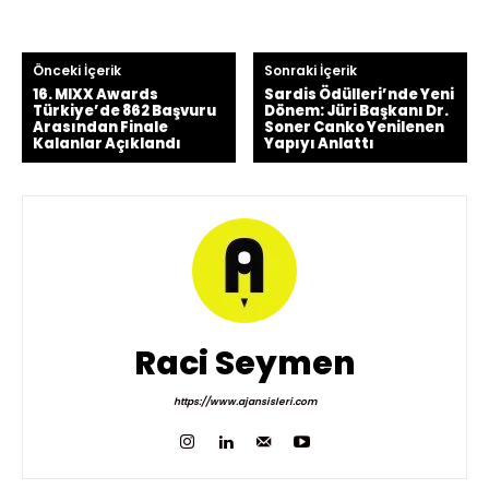
Önceki İçerik
Sonraki İçerik
16. MIXX Awards
Sardis Ödülleri’nde Yeni
Türkiye’de 862 Başvuru
Dönem: Jüri Başkanı Dr.
Arasından Finale
Soner Canko Yenilenen
Kalanlar Açıklandı
Yapıyı Anlattı
Raci Seymen
https://www.ajansisleri.com