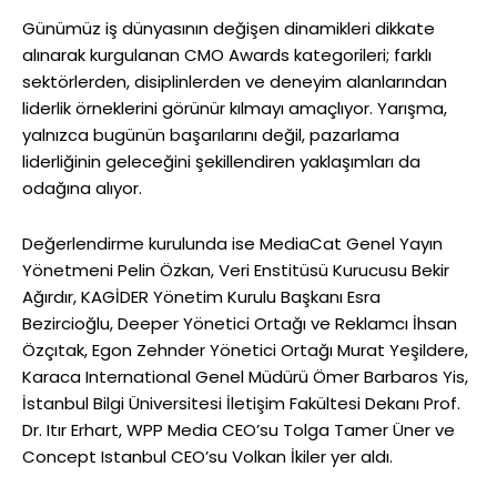
Günümüz iş dünyasının değişen dinamikleri dikkate
alınarak kurgulanan CMO Awards kategorileri; farklı
sektörlerden, disiplinlerden ve deneyim alanlarından
liderlik örneklerini görünür kılmayı amaçlıyor. Yarışma,
yalnızca bugünün başarılarını değil, pazarlama
liderliğinin geleceğini şekillendiren yaklaşımları da
odağına alıyor.
Değerlendirme kurulunda ise MediaCat Genel Yayın
Yönetmeni Pelin Özkan, Veri Enstitüsü Kurucusu Bekir
Ağırdır, KAGİDER Yönetim Kurulu Başkanı Esra
Bezircioğlu, Deeper Yönetici Ortağı ve Reklamcı İhsan
Özçıtak, Egon Zehnder Yönetici Ortağı Murat Yeşildere,
Karaca International Genel Müdürü Ömer Barbaros Yis,
İstanbul Bilgi Üniversitesi İletişim Fakültesi Dekanı Prof.
Dr. Itır Erhart, WPP Media CEO’su Tolga Tamer Üner ve
Concept Istanbul CEO’su Volkan İkiler yer aldı.