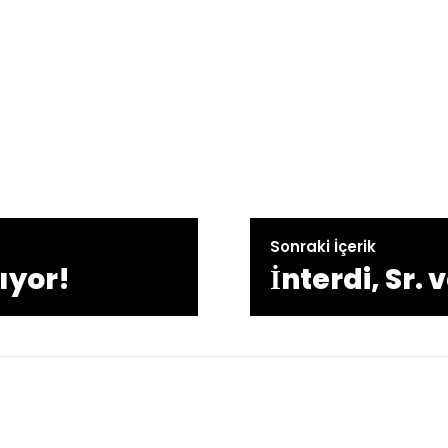
Sonraki İçerik
rıyor!
İnterdi, Sr.