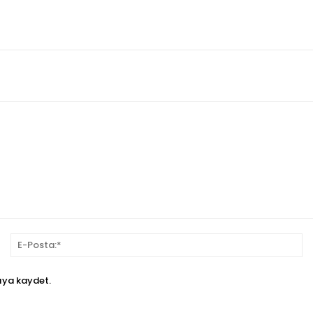
sim:*
E-
Po
ıya kaydet.