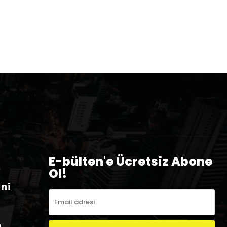
E-bülten'e Ücretsiz Abone
Ol!
eni
a