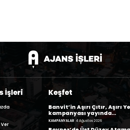
 İşleri
Keşfet
Banvit’in Aşırı Çıtır, Aşırı Y
ızda
kampanyası yayında…
KAMPANYALAR
4 Ağustos 2026
 Ver
Boyner’de Üst Düzey Atam