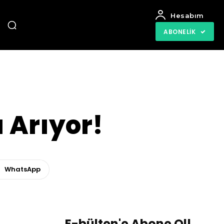
Hesabım
ABONELIK
ı Arıyor!
WhatsApp
E-bülten'e Abone Ol!