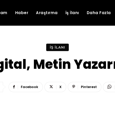
lam
Haber
Araştırma
İş İlanı
Daha Fazla
İŞ İLANI
ital, Metin Yazar
Facebook
X
Pinterest