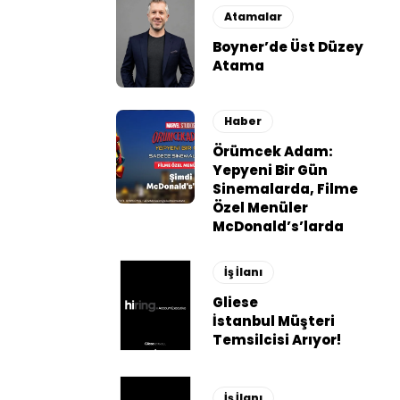
Atamalar
Boyner’de Üst Düzey
Atama
Haber
Örümcek Adam:
Yepyeni Bir Gün
Sinemalarda, Filme
Özel Menüler
McDonald’s’larda
İş İlanı
Gliese
İstanbul Müşteri
Temsilcisi Arıyor!
İş İlanı