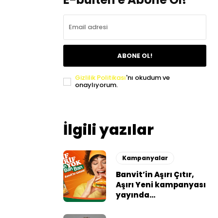
ABONE OL!
Gizlilik Politikası
'nı okudum ve
onaylıyorum.
İlgili yazılar
Kampanyalar
Banvit’in Aşırı Çıtır,
Aşırı Yeni kampanyası
yayında…