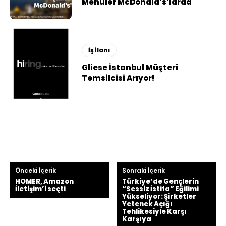
Menüler McDonald’s’larda
İş İlanı
Gliese İstanbul Müşteri
Temsilcisi Arıyor!
Önceki İçerik
Sonraki İçerik
HOMER, Amazon
Türkiye’de Gençlerin
İletişim’i seçti
“Sessiz İstifa” Eğilimi
Yükseliyor: Şirketler
Yetenek Açığı
Tehlikesiyle Karşı
Karşıya