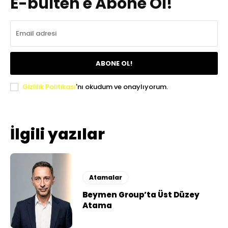
E-bülten'e Abone Ol!
ABONE OL!
Gizlilik Politikası
'nı okudum ve onaylıyorum.
İlgili yazılar
Atamalar
Beymen Group’ta Üst Düzey
Atama