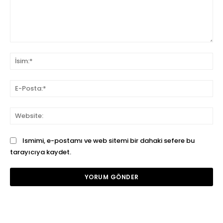
Yorum:
İsi
E-
Pos
We
Ismimi, e-postamı ve web sitemi bir dahaki sefere bu
tarayıcıya kaydet.