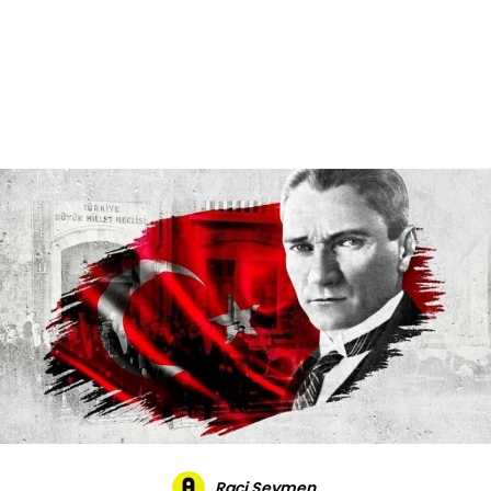
Reklam
Haber
Araştırma
İş İlanı
Daha Fazla
Raci Seymen