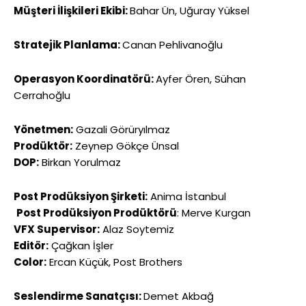
Müşteri İlişkileri Ekibi:
Bahar Ün, Uğuray Yüksel
Stratejik Planlama:
Canan Pehlivanoğlu
Operasyon Koordinatörü:
Ayfer Ören, Sühan
Cerrahoğlu
Yönetmen:
Gazali Görüryılmaz
Prodüktör:
Zeynep Gökçe Ünsal
DOP:
Birkan Yorulmaz
Post Prodüksiyon Şirketi:
Anima İstanbul
Post Prodüksiyon Prodüktörü
: Merve Kurgan
VFX Supervisor:
Alaz Soytemiz
Editör:
Çağkan İşler
Color:
Ercan Küçük, Post Brothers
Seslendirme Sanatçısı:
Demet Akbağ