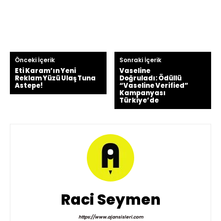
Önceki İçerik
Sonraki İçerik
Eti Karam’ın Yeni
Vaseline
Reklam Yüzü Ulaş Tuna
Doğruladı: Ödüllü
Astepe!
“Vaseline Verified”
Kampanyası
Türkiye’de
Raci Seymen
https://www.ajansisleri.com