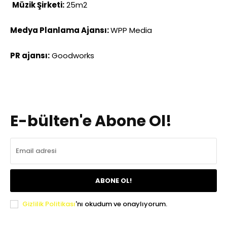
Müzik Şirketi:
25m2
Medya Planlama Ajansı:
WPP Media
PR ajansı:
Goodworks
E-bülten'e Abone Ol!
ABONE OL!
Gizlilik Politikası
'nı okudum ve onaylıyorum.