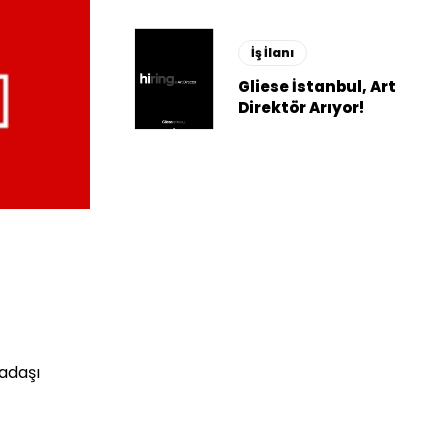
İş İlanı
Gliese İstanbul, Art
Direktör Arıyor!
kadaşı