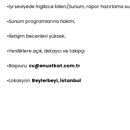
•İyi seviyede İngilizce bilen,(Sunum, rapor hazırlama 
•Sunum programlarına hakim,
•İletişim becerileri yüksek,
•Yeniliklere açık, detaycı ve takipçi.
•Başvuru:
cv@enustkat.com.tr
•Lokasyon:
Beylerbeyi, İstanbul