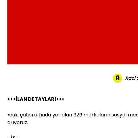
Raci
•••İLAN DETAYLARI•••
•euk. çatısı altında yer alan B2B markaların sosyal m
arıyoruz.