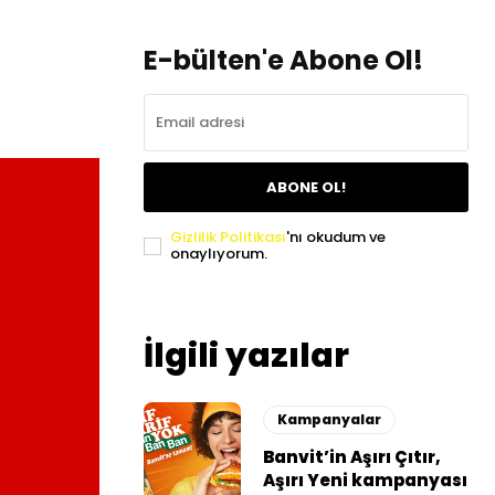
E-bülten'e Abone Ol!
ABONE OL!
Gizlilik Politikası
'nı okudum ve
onaylıyorum.
İlgili yazılar
Kampanyalar
Banvit’in Aşırı Çıtır,
Aşırı Yeni kampanyası