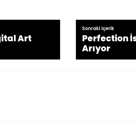
Sonraki İçerik
ital Art
Perfection 
Arıyor