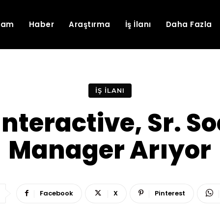
lam
Haber
Araştırma
İş İlanı
Daha Fazla
İŞ İLANI
nteractive, Sr. S
Manager Arıyor
Facebook
X
Pinterest