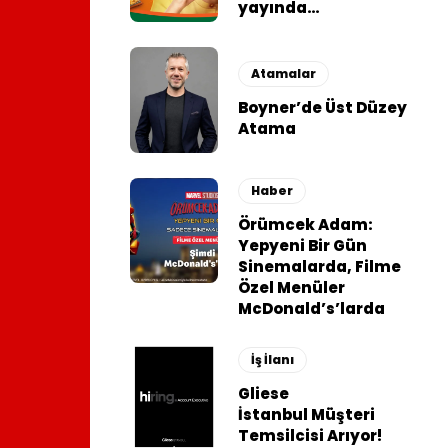
yayında…
Atamalar
Boyner’de Üst Düzey
Atama
Haber
Örümcek Adam:
Yepyeni Bir Gün
Sinemalarda, Filme
Özel Menüler
McDonald’s’larda
İş İlanı
Gliese
İstanbul Müşteri
Temsilcisi Arıyor!