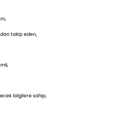
im,
ndan takip eden,
mli,
cek bilgilere sahip,