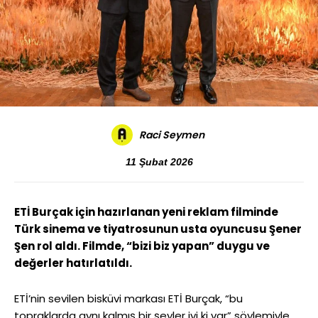
Raci Seymen
11 Şubat 2026
ETİ Burçak için hazırlanan yeni reklam filminde
Türk sinema ve tiyatrosunun usta oyuncusu Şener
Şen rol aldı. Filmde, “bizi biz yapan” duygu ve
değerler hatırlatıldı.
ETİ’nin sevilen bisküvi markası ETİ Burçak, “bu
topraklarda aynı kalmış bir şeyler iyi ki var” söylemiyle