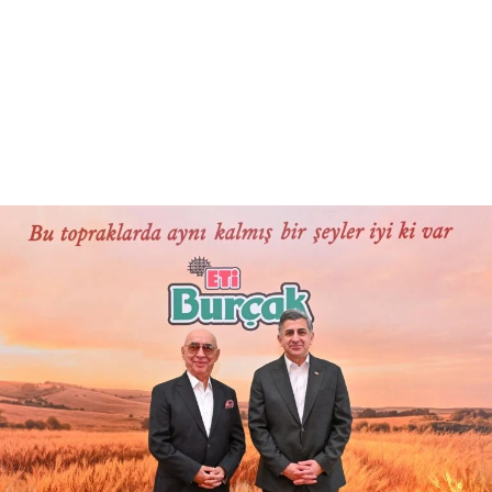
Reklam
Haber
Araştırma
İş İlanı
Daha Fazla