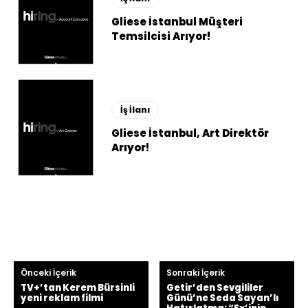
Gliese İstanbul Müşteri
Temsilcisi Arıyor!
İş İlanı
Gliese İstanbul, Art Direktör
Arıyor!
Önceki İçerik
Sonraki İçerik
TV+’tan Kerem Bürsinli
Getir’den Sevgililer
yeni reklam filmi
Günü’ne Seda Sayan’lı