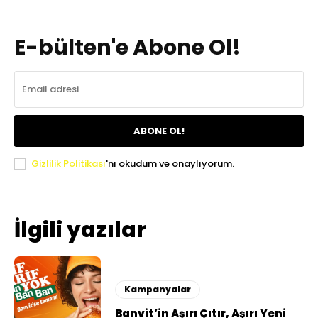
E-bülten'e Abone Ol!
ABONE OL!
Gizlilik Politikası
'nı okudum ve onaylıyorum.
İlgili yazılar
Kampanyalar
Banvit’in Aşırı Çıtır, Aşırı Yeni