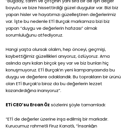
“Buğday, tarım ve çiftçinin yanı sıra bir de işin değer
boyutu ve bize hissettirdiği güzel duygular var. Bizi biz
yapan hisler ve hayatımızı güzelleştiren değerlerimiz
var. İşte bu nedenle ETİ Burçak markamıza bizi biz
yapan “duygu ve değerlerin hafızası” olmak
sorumluluğunu atfediyoruz.
Hangi yaşta olursak olalım, hep önceyi, geçmişi,
kaybettiğimiz güzellikleri anıyoruz, özlüyoruz. Ama
aslında aynı kalan birçok şey var ve biz bunları hiç
konuşmuyoruz. ETİ Burçak’ın yeni kampanyasında bu
duygu ve değerlere odaklandık. Bu toprakların bir ürünü
olan ETİ Burçak’a biraz da bu değerlerin lezzet
kazandırdığına inanıyoruz”.
ETi CEO’su Ercan Öz
sözlerini şöyle tamamladı:
“ETİ de değerler üzerine inşa edilmiş bir markadır.
Kurucumuz rahmetli Firuz Kanatlı, “İnsanlığın