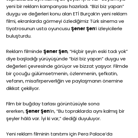
yeni bir reklam kampanyası hazırladı. “Bizi biz yapan”
duygu ve değerleri konu alan ETİ Burçak’ın yeni reklam
filmi, ekranlarda görmeyi özlediğimiz Türk sinema ve
tiyatrosunun usta oyuncusu
Şener Şen
’i izleyicilerle
buluşturdu.
Reklam filminde
Şener Şen
, “Hiçbir şeyin eski tadı yok”
diye başladığı yürüyüşünde “bizi biz yapan” duygu ve
değerleri çevresinde görüyor ve bizzat yaşıyor. Filmde
bir çocuğu gülümsetmenin, özlenmenin, şefkatin,
vefanın, misafirperverliğin ve paylaşmanın önemine
dikkat çekiliyor.
Film bir buğday tarlası görüntüsüyle sona
ererken,
Şener Şen
’in, “Bu topraklarda aynı kalmış bir
şeyler hâlâ var. İyi ki var,” dediği duyuluyor.
Yeni reklam filminin tanıtımı için Pera Palace’da