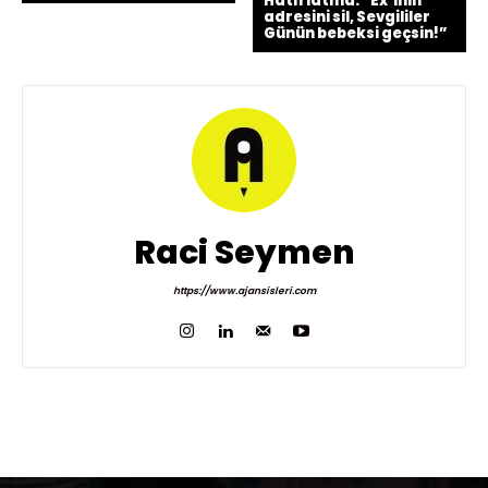
Hatırlatma: “Ex’inin
adresini sil, Sevgililer
Günün bebeksi geçsin!”
Raci Seymen
https://www.ajansisleri.com