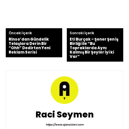
Önceki İçerik
Sonraki İçerik
Rinso’dan Gündelik
Eti Burçak – Şener Şen İş
Telaşlara Derin Bir
Birliği ile “Bu
“Ohh” Dedirten Yeni
Topraklarda Aynı
Reklam Serisi
Kalmış Bir Şeyler İyi ki
Var”
Raci Seymen
https://www.ajansisleri.com