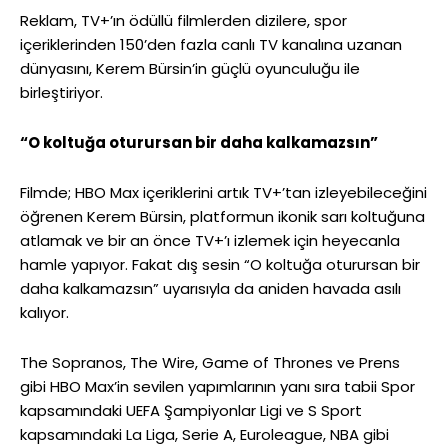
Reklam, TV+’ın ödüllü filmlerden dizilere, spor
içeriklerinden 150’den fazla canlı TV kanalına uzanan
dünyasını, Kerem Bürsin’in güçlü oyunculuğu ile
birleştiriyor.
“O koltuğa oturursan bir daha kalkamazsın”
Filmde; HBO Max içeriklerini artık TV+’tan izleyebileceğini
öğrenen Kerem Bürsin, platformun ikonik sarı koltuğuna
atlamak ve bir an önce TV+’ı izlemek için heyecanla
hamle yapıyor. Fakat dış sesin “O koltuğa oturursan bir
daha kalkamazsın” uyarısıyla da aniden havada asılı
kalıyor.
The Sopranos, The Wire, Game of Thrones ve Prens
gibi HBO Max’in sevilen yapımlarının yanı sıra tabii Spor
kapsamındaki UEFA Şampiyonlar Ligi ve S Sport
kapsamındaki La Liga, Serie A, Euroleague, NBA gibi