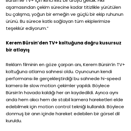
Bürsin ile TV+ için ikinci kez bir araya geldik. Fikir
aşamasından çekim sürecine kadar titizlikle yürütülen
bu çalışma, yoğun bir emeğin ve güçlü bir ekip ruhunun
ürünü. Bu sürece katkı sağlayan tüm ekiplerimize
teşekkür ediyorum.”
Kerem Bürsin’den TV+ koltuğuna doğru kusursuz
bir atlayış
Reklam filminin en göze çarpan anı, Kerem Bürsin’in TV+
koltuğuna atlama sahnesi oldu. Oyuncunun kendi
performansı ile gerçekleştirdiği bu sahnede hi-speed
kamera ile slow motion çekimler yapıldı. Böylece
Bürsin’in havada kaldığı her an kaydedildi. Ayrıca aynı
anda hem akıcı hem de stabil kamera hareketleri elde
edebilmek için motion control tekniği kullanıldı. Böylece
donmuş bir anın içinde hareket edebilen bir görsel dil
kuruldu.