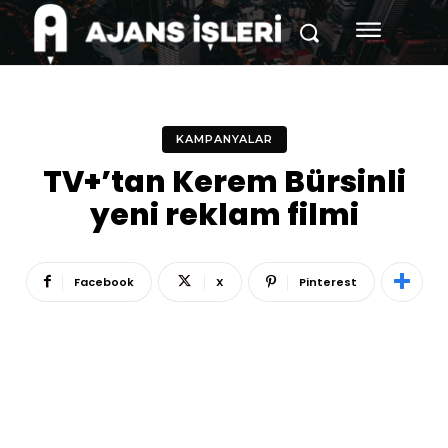
KAMPANYALAR
TV+’tan Kerem Bürsinli
yeni reklam filmi
Facebook
X
Pinterest
Reklam
Haber
Araştırma
İş İlanı