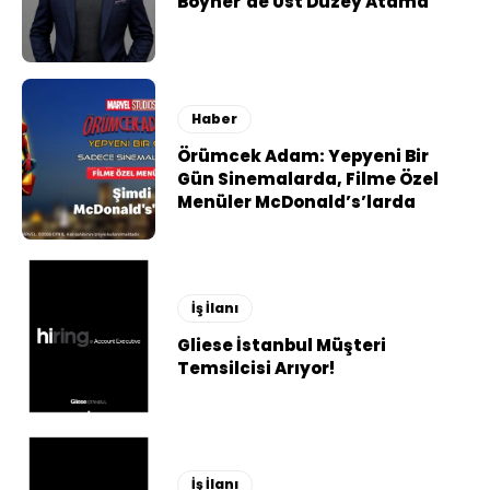
Boyner’de Üst Düzey Atama
Haber
Örümcek Adam: Yepyeni Bir
Gün Sinemalarda, Filme Özel
Menüler McDonald’s’larda
İş İlanı
Gliese İstanbul Müşteri
Temsilcisi Arıyor!
İş İlanı