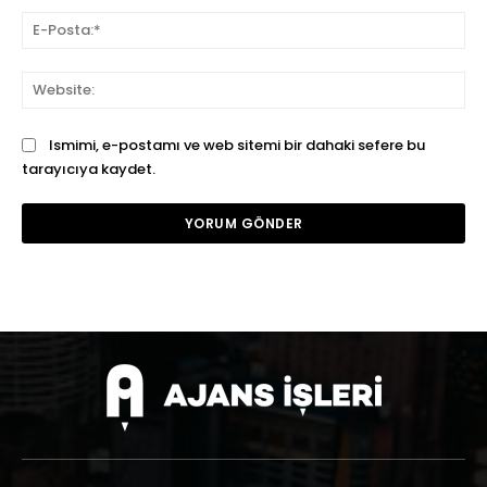
E-
Pos
We
Ismimi, e-postamı ve web sitemi bir dahaki sefere bu
tarayıcıya kaydet.