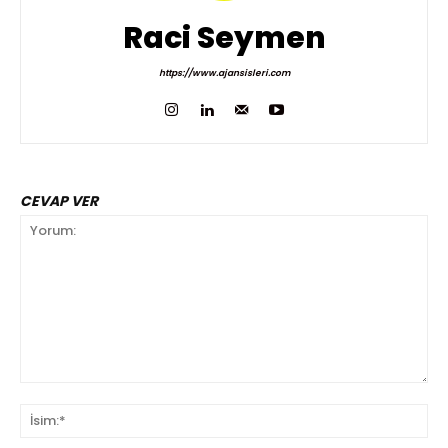
Raci Seymen
https://www.ajansisleri.com
CEVAP VER
Yorum:
İsi