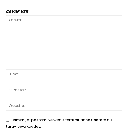
CEVAP VER
Yorum:
İsi
E-
Pos
We
Ismimi, e-postamı ve web sitemi bir dahaki sefere bu
tarayıcıya kaydet.