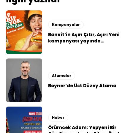
Kampanyalar
Banvit’in Aşırı Çıtır, Aşırı Yeni
kampanyası yayında…
Atamalar
Boyner’de Üst Düzey Atama
Haber
Örümcek Adam: Yepyeni Bir