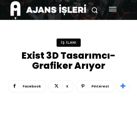
İŞ İLANI
Exist 3D Tasarımcı-
Grafiker Arıyor
Facebook
X
Pinterest
Reklam
Haber
Araştırma
İş İlanı