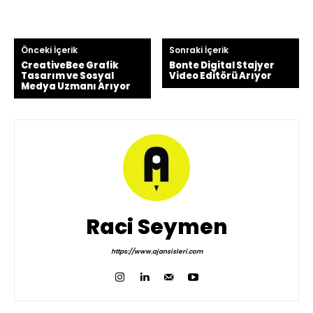
Önceki İçerik
Sonraki İçerik
CreativeBee Grafik
Bonte Digital Stajyer
Tasarım ve Sosyal
Video Editörü Arıyor
Medya Uzmanı Arıyor
Raci Seymen
https://www.ajansisleri.com