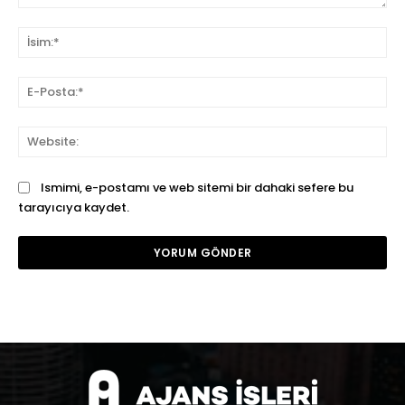
Yorum:
İsi
E-
Pos
We
Ismimi, e-postamı ve web sitemi bir dahaki sefere bu
tarayıcıya kaydet.