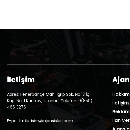
İletişim
Ajans
Hakkım
Adres: Fenerbahçe Mah. İğrip Sok. No:13 İç
Kapı No: 1 Kadıköy, İstanbul Telefon: 0(850)
İletişim
466 3276
Reklam
İlan Ver
E-posta: iletisim@ajansisleri.com
Ajansla