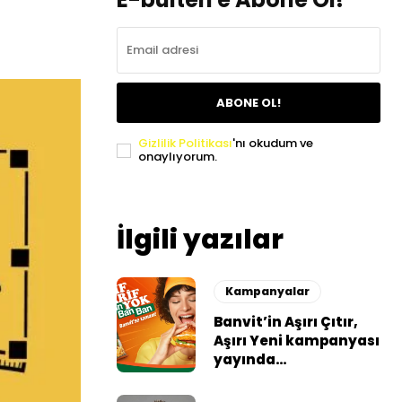
ABONE OL!
Gizlilik Politikası
'nı okudum ve
onaylıyorum.
İlgili yazılar
Kampanyalar
Banvit’in Aşırı Çıtır,
Aşırı Yeni kampanyası
yayında…