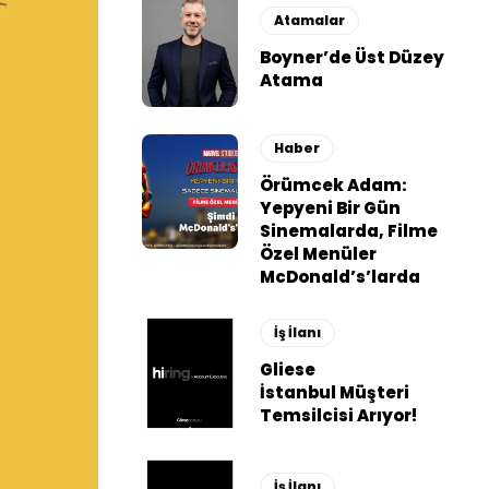
Atamalar
Boyner’de Üst Düzey
Atama
Haber
Örümcek Adam:
Yepyeni Bir Gün
Sinemalarda, Filme
Özel Menüler
McDonald’s’larda
İş İlanı
Gliese
İstanbul Müşteri
Temsilcisi Arıyor!
İş İlanı