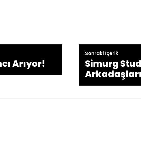
Sonraki İçerik
cı Arıyor!
Simurg Stud
Arkadaşları