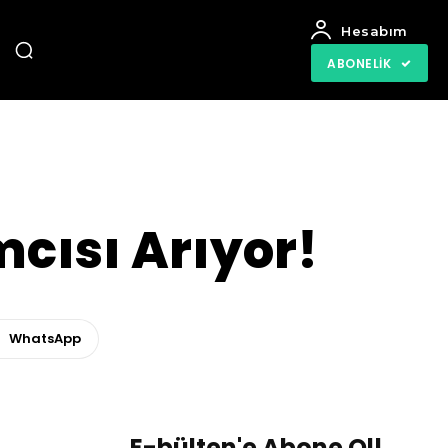
Hesabım
ABONELIK
cısı Arıyor!
WhatsApp
E-bülten'e Abone Ol!