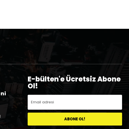
E-bülten'e Ücretsiz Abone
Ol!
eni
a
ABONE OL!