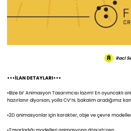
Raci 
•••İLAN DETAYLARI•••
•Bize bi’ Animasyon Tasarımcısı lazım! En oyuncaklı an
hazırlanır diyorsan, yolla CV’ni, bakalım aradığımız k
•2D animasyonlar için karakter, obje ve çevre modell
•Tasarladığı modelleri animasyona dönüştüren