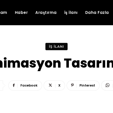
lam
Haber
Araştırma
İş İlanı
Daha Fazla
İŞ İLANI
Animasyon Tasarım
Facebook
X
Pinterest