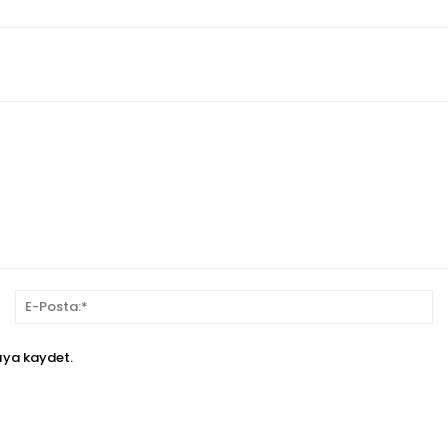
sim:*
E-
Po
ıya kaydet.