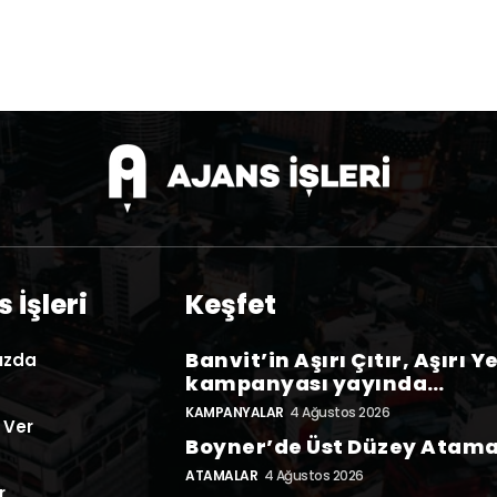
 İşleri
Keşfet
Banvit’in Aşırı Çıtır, Aşırı Y
ızda
kampanyası yayında…
KAMPANYALAR
4 Ağustos 2026
 Ver
Boyner’de Üst Düzey Atam
ATAMALAR
4 Ağustos 2026
r