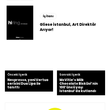
İş İlanı
Gliese İstanbul, Art Direktör
Arıyor!
Önceki İçerik
Sonraki İçerik
Nespresso, yeni Vertuo
McVitie’s Milk
serisini Dua Lipa ile
Chocolate Bisküvi’nin
tanıttı
100’üncü yaşı
İstanbul’da kutlandı