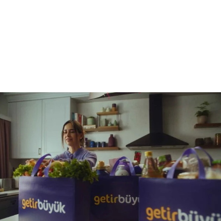
Reklam
Haber
Araştırma
İş İlanı
Daha Fazla