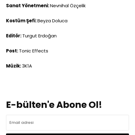
Sanat Yönetmeni:
Nevnihal Özçelik
Kostüm Şefi:
Beyza Doluca
Editör:
Turgut Erdoğan
Post:
Tonic Effects
Müzik:
3K1A
E-bülten'e Abone Ol!