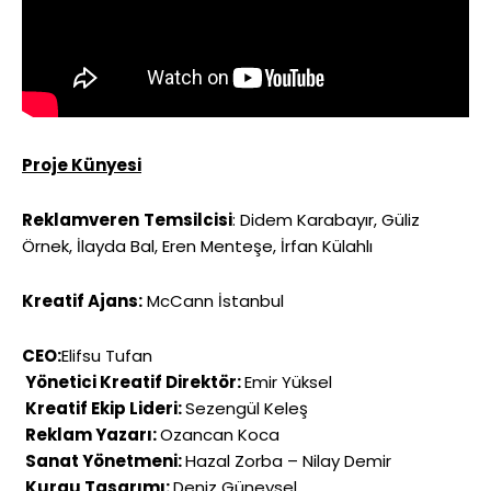
Proje Künyesi
Reklamveren
Temsilcisi
: Didem Karabayır, Güliz
Örnek, İlayda Bal, Eren Menteşe, İrfan Külahlı
Kreatif Ajans:
McCann İstanbul
CEO:
Elifsu Tufan
Yönetici Kreatif Direktör:
Emir Yüksel
Kreatif Ekip Lideri:
Sezengül Keleş
Reklam Yazarı:
Ozancan Koca
Sanat Yönetmeni:
Hazal Zorba – Nilay Demir
Kurgu Tasarımı:
Deniz Güneysel