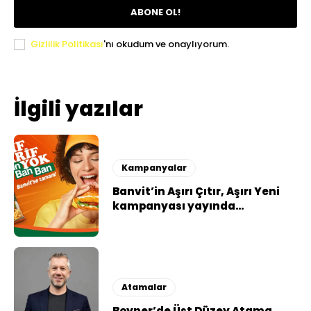
ABONE OL!
Gizlilik Politikası
'nı okudum ve onaylıyorum.
İlgili yazılar
Kampanyalar
Banvit’in Aşırı Çıtır, Aşırı Yeni
kampanyası yayında…
Atamalar
Boyner’de Üst Düzey Atama