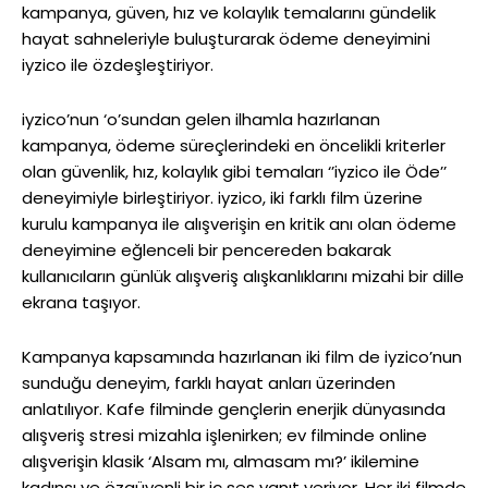
kampanya, güven, hız ve kolaylık temalarını gündelik
hayat sahneleriyle buluşturarak ödeme deneyimini
iyzico ile özdeşleştiriyor.
iyzico’nun ‘o’sundan gelen ilhamla hazırlanan
kampanya, ödeme süreçlerindeki en öncelikli kriterler
olan güvenlik, hız, kolaylık gibi temaları ‘’iyzico ile Öde’’
deneyimiyle birleştiriyor. iyzico, iki farklı film üzerine
kurulu kampanya ile alışverişin en kritik anı olan ödeme
deneyimine eğlenceli bir pencereden bakarak
kullanıcıların günlük alışveriş alışkanlıklarını mizahi bir dille
ekrana taşıyor.
Kampanya kapsamında hazırlanan iki film de iyzico’nun
sunduğu deneyim, farklı hayat anları üzerinden
anlatılıyor. Kafe filminde gençlerin enerjik dünyasında
alışveriş stresi mizahla işlenirken; ev filminde online
alışverişin klasik ‘Alsam mı, almasam mı?’ ikilemine
kadınsı ve özgüvenli bir iç ses yanıt veriyor. Her iki filmde