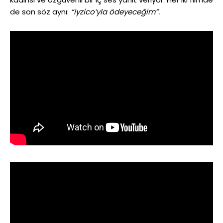
de son söz aynı:
“iyzico’yla ödeyeceğim”.