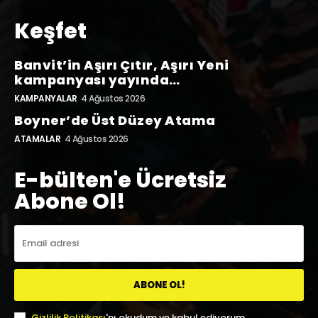
Keşfet
Banvit’in Aşırı Çıtır, Aşırı Yeni
kampanyası yayında…
KAMPANYALAR
4 Ağustos 2026
Boyner’de Üst Düzey Atama
ATAMALAR
4 Ağustos 2026
E-bülten'e Ücretsiz
Abone Ol!
ABONE OL!
Gizlilik Politikası
'nı okudum ve kabul ediyorum.