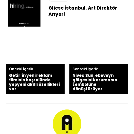
Gliese İstanbul, Art Direktör
Arıyor!
Önceki İçerik
Sonraki İçerik
Getir’in yeni reklam
Nivea Sun, ebeveyn
filminin başrolünde
gölgesini korumanın
yepyeni akıllı özellikleri
sembolüne
var
dönüştürüyor