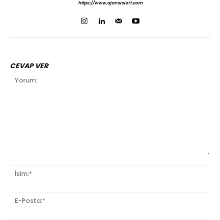
https://www.ajansisleri.com
CEVAP VER
Yorum:
İsi
E-
Pos