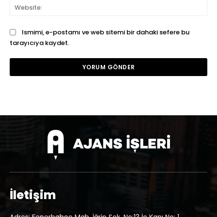
We
Ismimi, e-postamı ve web sitemi bir dahaki sefere bu
tarayıcıya kaydet.
İletişim