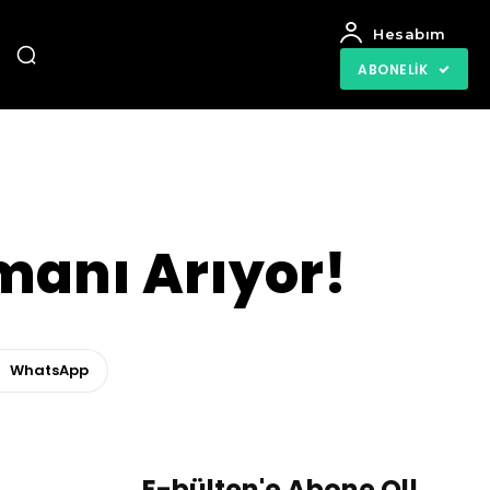
Hesabım
ABONELIK
manı Arıyor!
WhatsApp
E-bülten'e Abone Ol!