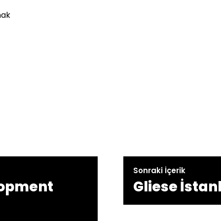
mak
Sonraki İçerik
lopment
Gliese İstan