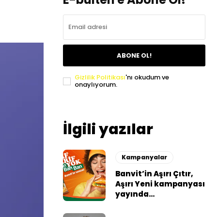
ABONE OL!
Gizlilik Politikası
'nı okudum ve
onaylıyorum.
İlgili yazılar
Kampanyalar
Banvit’in Aşırı Çıtır,
Aşırı Yeni kampanyası
yayında…