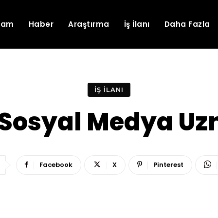
lam
Haber
Araştırma
İş İlanı
Daha Fazla
İŞ İLANI
 Sosyal Medya Uz
Facebook
X
Pinterest