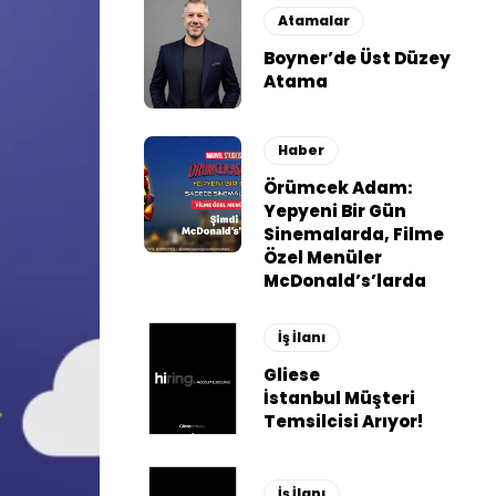
Atamalar
Boyner’de Üst Düzey
Atama
Haber
Örümcek Adam:
Yepyeni Bir Gün
Sinemalarda, Filme
Özel Menüler
McDonald’s’larda
İş İlanı
Gliese
İstanbul Müşteri
Temsilcisi Arıyor!
İş İlanı