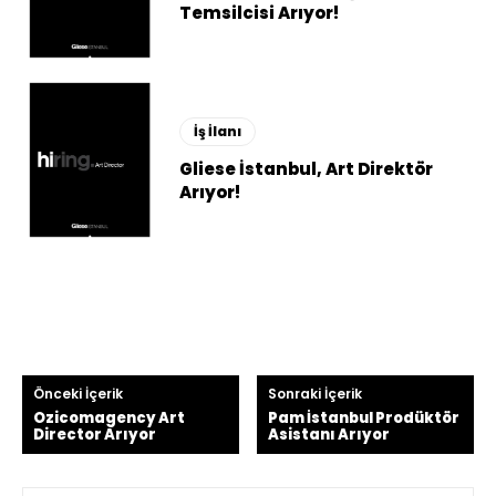
Temsilcisi Arıyor!
İş İlanı
Gliese İstanbul, Art Direktör
Arıyor!
Önceki İçerik
Sonraki İçerik
Ozicomagency Art
Pam İstanbul Prodüktör
Director Arıyor
Asistanı Arıyor