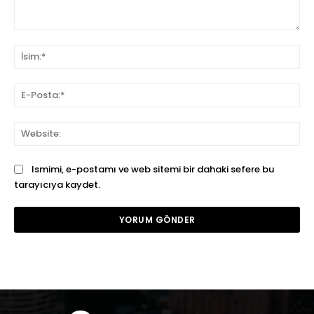
Yorum:
İsi
E-
Pos
We
Ismimi, e-postamı ve web sitemi bir dahaki sefere bu
tarayıcıya kaydet.