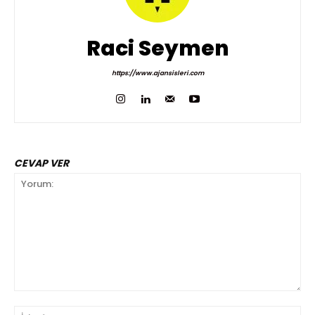
Raci Seymen
https://www.ajansisleri.com
CEVAP VER
Yorum:
İsi