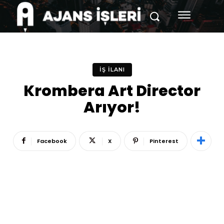
İŞ İLANI
Krombera Art Director
Arıyor!
Facebook
X
Pinterest
Reklam
Haber
Araştırma
İş İlanı