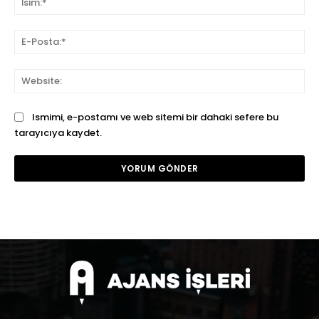
E-
Pos
We
Ismimi, e-postamı ve web sitemi bir dahaki sefere bu
tarayıcıya kaydet.