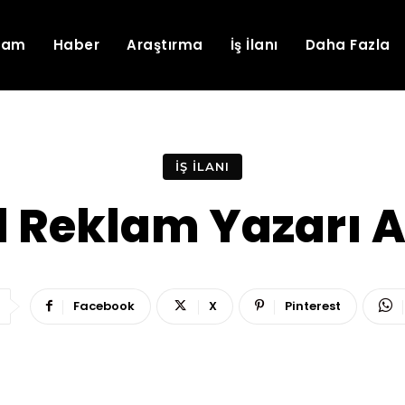
lam
Haber
Araştırma
İş İlanı
Daha Fazla
İŞ İLANI
l Reklam Yazarı A
Facebook
X
Pinterest