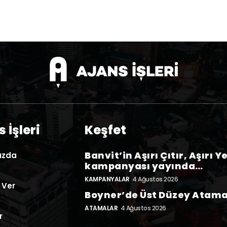
 İşleri
Keşfet
Banvit’in Aşırı Çıtır, Aşırı Y
ızda
kampanyası yayında…
KAMPANYALAR
4 Ağustos 2026
 Ver
Boyner’de Üst Düzey Atam
ATAMALAR
4 Ağustos 2026
r