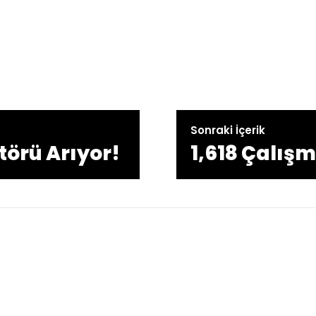
Sonraki İçerik
ktörü Arıyor!
1,618 Çalış