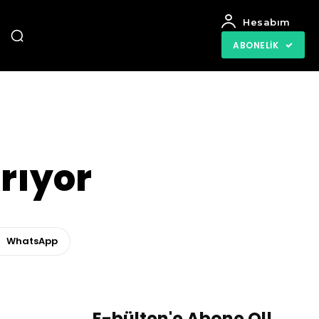
Hesabım
ABONELIK
rıyor
WhatsApp
E-bülten'e Abone Ol!