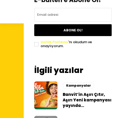
ABONE OL!
Gizlilik Politikası
'nı okudum ve
onaylıyorum.
İlgili yazılar
Kampanyalar
Banvit’in Aşırı Çıtır,
Aşırı Yeni kampanyası
yayında…