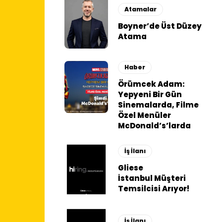
Atamalar
Boyner’de Üst Düzey
Atama
Haber
Örümcek Adam:
Yepyeni Bir Gün
Sinemalarda, Filme
Özel Menüler
McDonald’s’larda
İş İlanı
Gliese
İstanbul Müşteri
Temsilcisi Arıyor!
İş İlanı