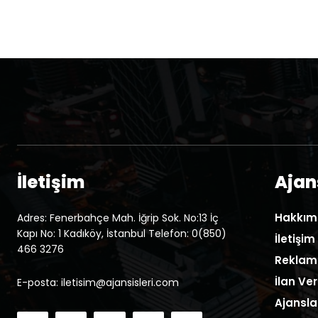
İletişim
Ajans
Hakkım
Adres: Fenerbahçe Mah. İğrip Sok. No:13 İç
Kapı No: 1 Kadıköy, İstanbul Telefon: 0(850)
İletişim
466 3276
Reklam
İlan Ver
E-posta: iletisim@ajansisleri.com
Ajansla