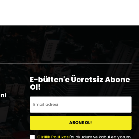
E-bülten'e Ücretsiz Abone
Ol!
eni
a
ABONE OL!
Gizlilik Politikası
'nı okudum ve kabul ediyorum.