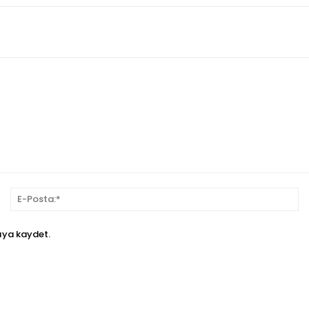
sim:*
E-
Po
ıya kaydet.