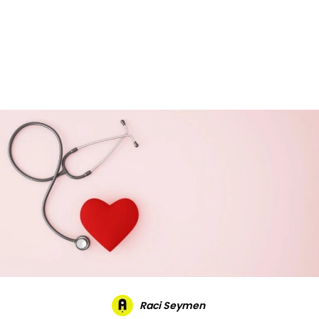
Reklam
Haber
Araştırma
İş İlanı
Daha Fazla
Raci Seymen