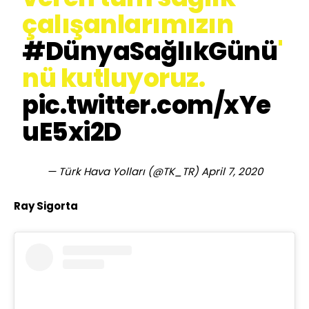
çalışanlarımızın
#DünyaSağlıkGünü
'
nü kutluyoruz.
pic.twitter.com/xYe
uE5xi2D
— Türk Hava Yolları (@TK_TR)
April 7, 2020
Ray Sigorta