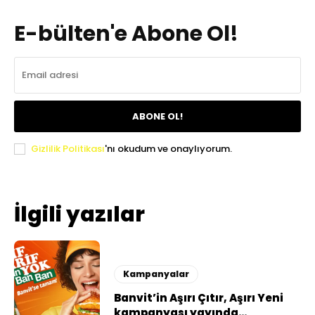
E-bülten'e Abone Ol!
ABONE OL!
Gizlilik Politikası
'nı okudum ve onaylıyorum.
İlgili yazılar
Kampanyalar
Banvit’in Aşırı Çıtır, Aşırı Yeni
kampanyası yayında…