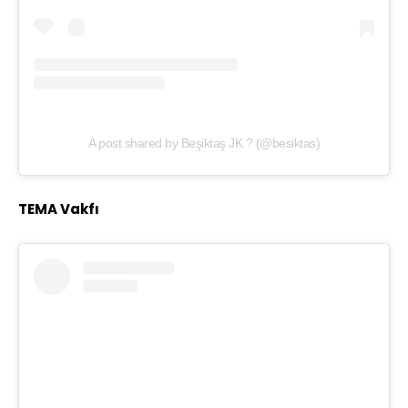
A post shared by Beşiktaş JK ? (@besiktas)
TEMA Vakfı