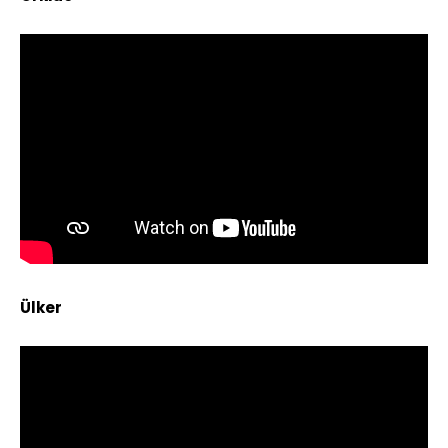
Ülker