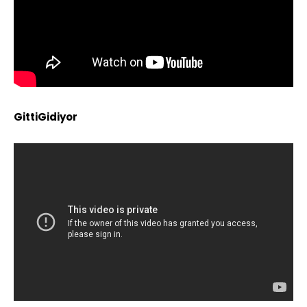
GittiGidiyor