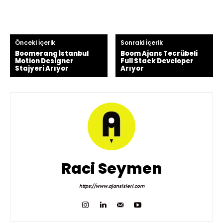
Önceki İçerik
Sonraki İçerik
Boomerang İstanbul
Boom Ajans Tecrübeli
Motion Designer
Full Stack Developer
Stajyeri Arıyor
Arıyor
Raci Seymen
https://www.ajansisleri.com