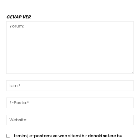
CEVAP VER
Yorum:
İsi
E-
Pos
We
Ismimi, e-postamı ve web sitemi bir dahaki sefere bu