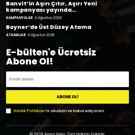
Banvit’in Aşırı Çıtır, Aşırı Yeni
kampanyası yayında…
KAMPANYALAR
4 Ağustos 2026
Boyner’de Üst Düzey Atama
ATAMALAR
4 Ağustos 2026
E-bülten'e Ücretsiz
Abone Ol!
ABONE OL!
Gizlilik Politikası
'nı okudum ve kabul ediyorum.
© 2026 Ajans İşleri. Tüm Hakları Saklıdır.