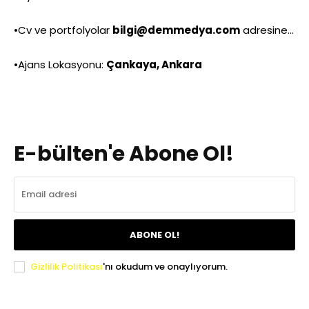
•Cv ve portfolyolar
bilgi@demmedya.com
adresine…
•Ajans Lokasyonu:
Çankaya, Ankara
E-bülten'e Abone Ol!
ABONE OL!
Gizlilik Politikası
'nı okudum ve onaylıyorum.