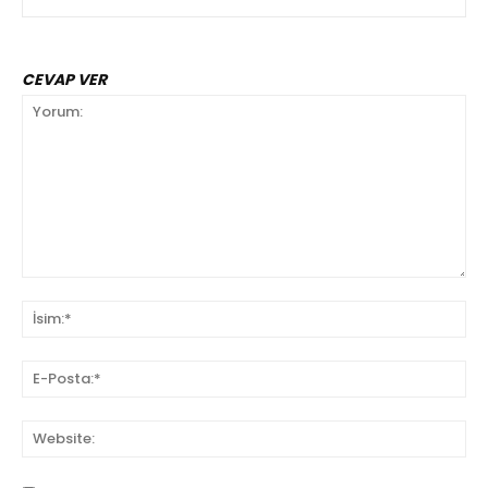
CEVAP VER
Yorum:
İsi
E-
Pos
We